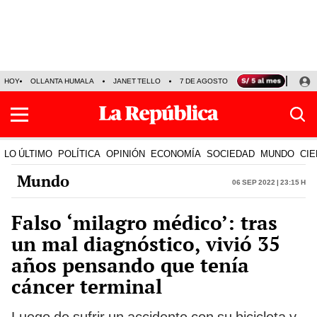
HOY
OLLANTA HUMALA
JANET TELLO
7 DE AGOSTO
TINKA RESULTADOS
LO ÚLTIMO
POLÍTICA
OPINIÓN
ECONOMÍA
SOCIEDAD
MUNDO
CIE
Mundo
06 Sep 2022 | 23:15 h
Falso ‘milagro médico’: tras
un mal diagnóstico, vivió 35
años pensando que tenía
cáncer terminal