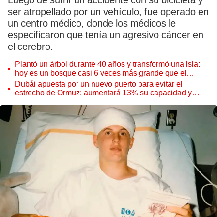
Luego de sufrir un accidente con su bicicleta y
ser atropellado por un vehículo, fue operado en
un centro médico, donde los médicos le
especificaron que tenía un agresivo cáncer en
el cerebro.
Plantó un árbol durante 40 años y transformó una isla:
hoy es un bosque casi 6 veces más grande que el
Parque de las Leyendas
Dubái apuesta por un nuevo puerto para evitar el
estrecho de Ormuz: aumentará 13% su capacidad y
reforzará el comercio mundial