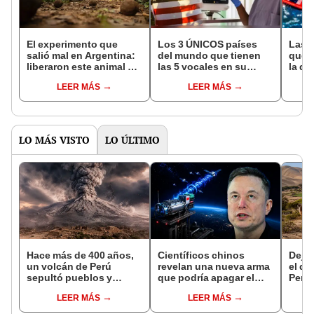
El experimento que
Los 3 ÚNICOS países
Las 
salió mal en Argentina:
del mundo que tienen
que s
liberaron este animal y
las 5 vocales en su
la de
ahora destruye los
nombre: América cuenta
pose
LEER MÁS
LEER MÁS
bosques milenarios de
con uno
simil
la Patagonia
LO MÁS VISTO
LO ÚLTIMO
Hace más de 400 años,
Científicos chinos
Dejó 
un volcán de Perú
revelan una nueva arma
el de
sepultó pueblos y
que podría apagar el
Perú:
provocó uno de los
internet satelital y
un re
LEER MÁS
LEER MÁS
veranos más fríos de la
afectar redes como
creó
historia: sigue bajo
Starlink de Elon Musk
ecos