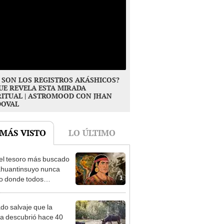
 SON LOS REGISTROS AKÁSHICOS?
UE REVELA ESTA MIRADA
RITUAL | ASTROMOOD CON JHAN
DOVAL
 MÁS VISTO
LO ÚLTIMO
 el tesoro más buscado
ahuantinsuyo nunca
1
o donde todos
ban? Una nueva teoría
e el misterio de
ado salvaje que la
alpa
ia descubrió hace 40