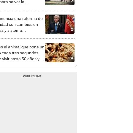
2
para salvar la
aleza: la reintroducción
 asno salvaje está
anuncia una reforma de
rtiendo el desierto en un
idad con cambios en
je con más vida
3
ías y sistema
enciario de Chile
es el animal que pone un
 cada tres segundos,
4
 vivir hasta 50 años y
 en casi todo el planeta,
to en la Antártida