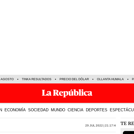
E AGOSTO
TINKA RESULTADOS
PRECIO DEL DÓLAR
OLLANTA HUMALA
P
N
ECONOMÍA
SOCIEDAD
MUNDO
CIENCIA
DEPORTES
ESPECTÁCU
TE R
29 Jul 2022 | 21:17 h