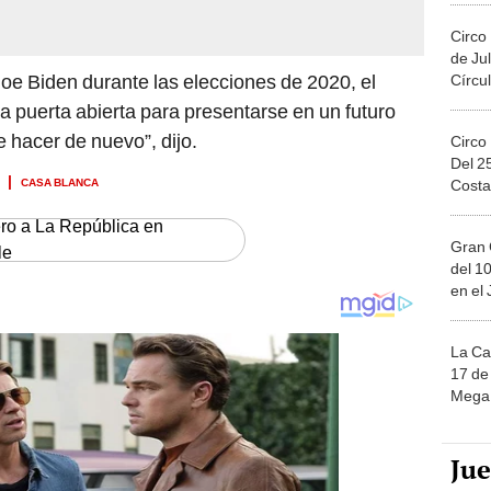
Circo
de Jul
 Joe Biden durante las elecciones de 2020, el
Círcul
a puerta abierta para presentarse en un futuro
 hacer de nuevo”, dijo.
Circo
Del 2
CASA BLANCA
Costa
ero a La República en
Gran 
le
del 10
en el
La Ca
17 de 
Mega 
Ju