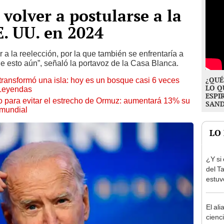
volver a postularse a la
E. UU. en 2024
 a la reelección, por la que también se enfrentaría a
 esto aún”, señaló la portavoz de la Casa Blanca.
¿QUÉ
transformó una isla: hoy es un bosque casi 6 veces
LO Q
 Leyendas
ESPI
o para evitar el estrecho de Ormuz: aumentará 13% su
SAN
 mundial
LO
¿Y si
del T
estuv
pensa
reabr
El ali
Atahu
cienc