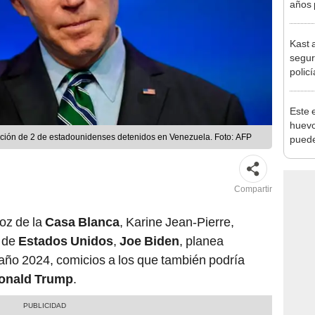
años 
natur
de un
Kast 
convi
segur
paisa
polic
penit
Este 
huevo
ración de 2 de estadounidenses detenidos en Venezuela. Foto: AFP
puede
habita
excep
Compartir
voz de la
Casa Blanca
, Karine Jean-Pierre,
de
Estados Unidos
,
Joe Biden
, planea
 año 2024, comicios a los que también podría
onald Trump
.