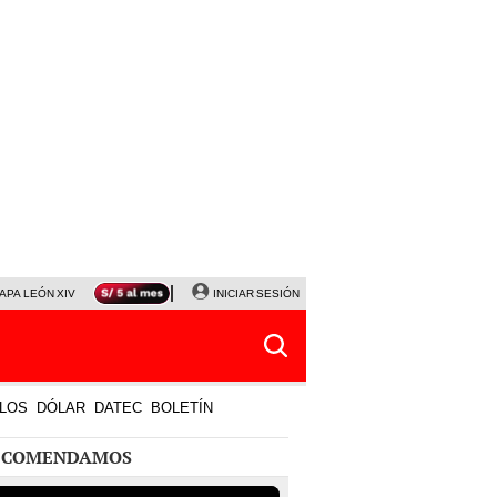
APA LEÓN XIV
NALDY SALDAÑA
INICIAR SESIÓN
LA BELLA LUZ
MAGALY MEDINA
HORÓS
LOS
DÓLAR
DATEC
BOLETÍN
ECOMENDAMOS