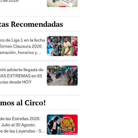
o de 2026
tas Recomendadas
os de Liga 1 en la fecha
 Torneo Clausura 2026:
amación, horarios y
 ver
hi advierte llegada de
IAS EXTREMAS en 65
ncias desde HOY
mos al Circo!
de las Estrellas 2026:
 Julio al 30 Agosto.
e de las Leyendas - San
l