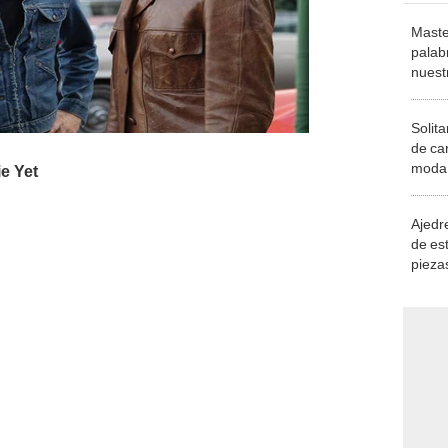
Maste
palab
nuest
Solita
de ca
moda.
demue
Ajedre
de es
piezas
consi