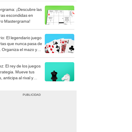
rgrama: ¡Descubre las
ras escondidas en
ro Mastergrama!
rio: El legendario juego
rtas que nunca pasa de
 Organiza el mazo y
stra tu habilidad.
z: El rey de los juegos
trategia. Mueve tus
, anticipa al rival y
gue el jaque mate.