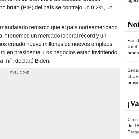
agost
no bruto (PIB) del país se contrajo un 0,2%, un
No
l mandatario remarcó que el país norteamericano
ca. “Tenemos un mercado laboral récord y un
Partid
os creado nueve millones de nuevos empleos
4 del
í en presidente. Los negocios están invirtiendo.
progr
dónde
 mí”, declaró Biden.
Senam
LLUV
provi
¡Va
Circo 
del 15
Parqu
Migue