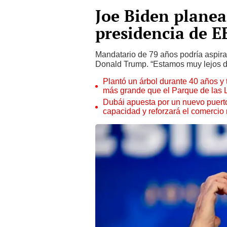
Joe Biden planea 
presidencia de E
Mandatario de 79 años podría aspirar
Donald Trump. “Estamos muy lejos de
Plantó un árbol durante 40 años y 
más grande que el Parque de las
Dubái apuesta por un nuevo puert
capacidad y reforzará el comercio