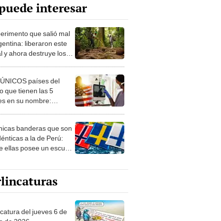
puede interesar
perimento que salió mal
gentina: liberaron este
l y ahora destruye los
es milenarios de la
onia
 ÚNICOS países del
 que tienen las 5
es en su nombre:
ca cuenta con uno
nicas banderas que son
dénticas a la de Perú:
e ellas posee un escudo
imilar
lincaturas
ncatura del jueves 6 de