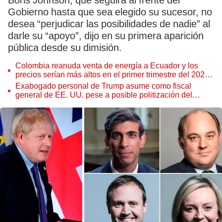
Boris Johnson, que seguirá al frente del
Gobierno hasta que sea elegido su sucesor, no
desea “perjudicar las posibilidades de nadie” al
darle su “apoyo”, dijo en su primera aparición
pública desde su dimisión.
Colombia reanuda venta de energía a Ecuador y los
precios serían más altos en el primer trimestre del 2027,
según Cenace
Exabogado personal de Trump asume como fiscal
general de EE. UU. pese a posible politización del
Departamento de Justicia