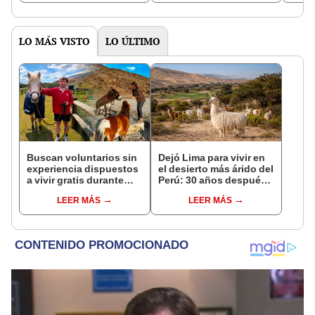
asno salvaje está
podría cambiar todo lo
convirtiendo el desierto
que se sabía sobre su
en un paisaje con más
pasado
vida
LO MÁS VISTO
LO ÚLTIMO
Buscan voluntarios sin
Dejó Lima para vivir en
experiencia dispuestos
el desierto más árido del
a vivir gratis durante
Perú: 30 años después,
una semana: para
su rebaño de llamas
LEER MÁS
LEER MÁS
cuidar caballos, burros
creó un sorprendente
y otros animales
ecosistema
rescatados en un
refugio por 2 horas