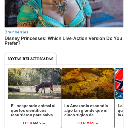
NOTAS RELACIONADAS
El inesperado animal al
La Amazonía escondía
Las 
que los científicos
algo tan grande que ni
que s
recurrieron para salvar
cinco siglos de
la de
la naturaleza: la
exploraciones lograron
pose
LEER MÁS
LEER MÁS
reintroducción de un
encontrarlo: el hallazgo
simil