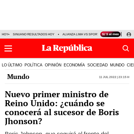
HOY
SINUANO RESULTADOS HOY
ALIANZA LIMA VS SPORT BOYS
JORGE MES
LO ÚLTIMO
POLÍTICA
OPINIÓN
ECONOMÍA
SOCIEDAD
MUNDO
CIE
Mundo
11 Jul 2022 | 23:15 h
Nuevo primer ministro de
Reino Unido: ¿cuándo se
conocerá al sucesor de Boris
Jhonson?