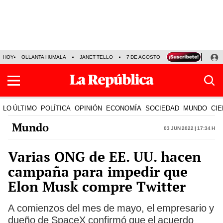
HOY
OLLANTA HUMALA
JANET TELLO
7 DE AGOSTO
TINKA RESULTADOS
LO ÚLTIMO
POLÍTICA
OPINIÓN
ECONOMÍA
SOCIEDAD
MUNDO
CIE
Mundo
03 Jun 2022 | 17:34 h
Varias ONG de EE. UU. hacen
campaña para impedir que
Elon Musk compre Twitter
A comienzos del mes de mayo, el empresario y
dueño de SpaceX confirmó que el acuerdo