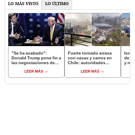
LO MÁS VISTO
LO ÚLTIMO
"Se ha acabado":
Fuerte tornado arrasa
Israe
Donald Trump pone fin a
con casas y carros en
de al
las negociaciones de
Chile: autoridades
y rea
tregua con Irán durante
decretan alerta roja en
dejar
LEER MÁS
LEER MÁS
la cumbre de la OTAN
Puerto Varas
muer