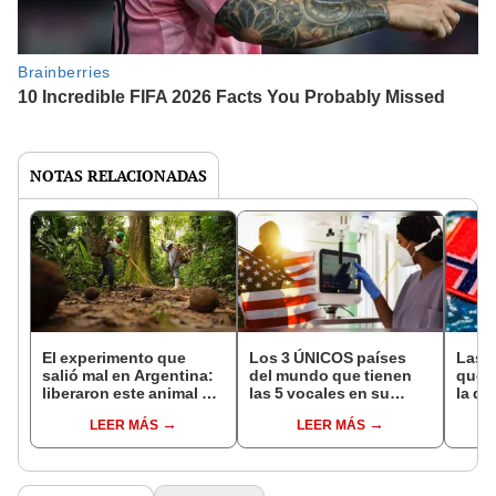
NOTAS RELACIONADAS
El experimento que
Los 3 ÚNICOS países
Las 
salió mal en Argentina:
del mundo que tienen
que s
liberaron este animal y
las 5 vocales en su
la de
ahora destruye los
nombre: América cuenta
pose
LEER MÁS
LEER MÁS
bosques milenarios de
con uno
simil
la Patagonia