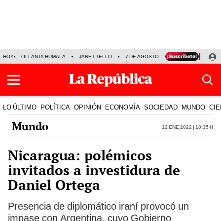
HOY
OLLANTA HUMALA
JANET TELLO
7 DE AGOSTO
TINKA RESULTADOS
LO ÚLTIMO
POLÍTICA
OPINIÓN
ECONOMÍA
SOCIEDAD
MUNDO
CIE
Mundo
12 Ene 2022 | 10:35 h
Nicaragua: polémicos
invitados a investidura de
Daniel Ortega
Presencia de diplomático iraní provocó un
impase con Argentina, cuyo Gobierno