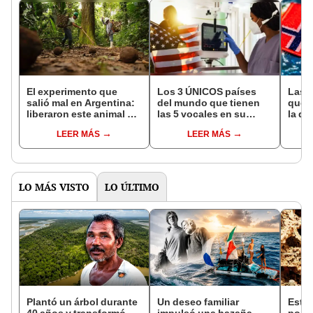
El experimento que
Los 3 ÚNICOS países
Las 
salió mal en Argentina:
del mundo que tienen
que s
liberaron este animal y
las 5 vocales en su
la de
ahora destruye los
nombre: América cuenta
pose
LEER MÁS
LEER MÁS
bosques milenarios de
con uno
simil
la Patagonia
LO MÁS VISTO
LO ÚLTIMO
Plantó un árbol durante
Un deseo familiar
Este 