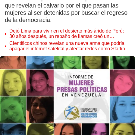
que revelan el calvario por el que pasan las
mujeres al ser detenidas por buscar el regreso
de la democracia.
Dejó Lima para vivir en el desierto más árido de Perú:
30 años después, un rebaño de llamas creó un
sorprendente ecosistema
Científicos chinos revelan una nueva arma que podría
apagar el internet satelital y afectar redes como Starlink
de Elon Musk