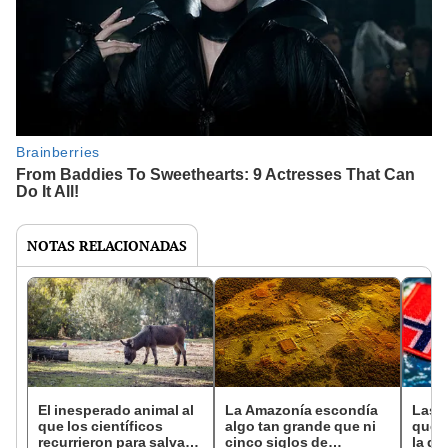
NOTAS RELACIONADAS
El inesperado animal al
La Amazonía escondía
Las 
que los científicos
algo tan grande que ni
que s
recurrieron para salvar
cinco siglos de
la de