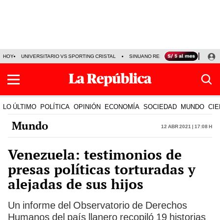
HOY
UNIVERSITARIO VS SPORTING CRISTAL
SINUANO RESULTADOS HOY
CA
LO ÚLTIMO
POLÍTICA
OPINIÓN
ECONOMÍA
SOCIEDAD
MUNDO
CIE
Mundo
12 Abr 2021 | 17:08 h
Venezuela: testimonios de
presas políticas torturadas y
alejadas de sus hijos
Un informe del Observatorio de Derechos
Humanos del país llanero recopiló 19 historias