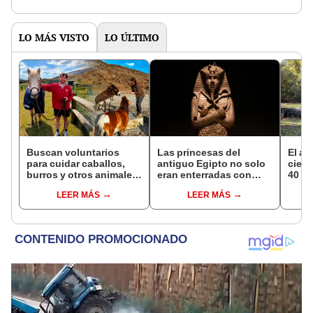
LO MÁS VISTO
LO ÚLTIMO
Buscan voluntarios
Las princesas del
El al
para cuidar caballos,
antiguo Egipto no solo
cienc
burros y otros animales
eran enterradas con
40 añ
rescatados en Nueva
joyas: estudio revela
natur
LEER MÁS
LEER MÁS
Zelanda: ofrecerán
por qué también había
reint
alojamiento gratis
arcos, flechas y dagas
asno 
en sus tumbas
convi
en un
vida