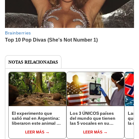
NOTAS RELACIONADAS
El experimento que
Los 3 ÚNICOS países
Las 
salió mal en Argentina:
del mundo que tienen
que s
liberaron este animal y
las 5 vocales en su
la de
ahora destruye los
nombre: América cuenta
pose
LEER MÁS
LEER MÁS
bosques milenarios de
con uno
simil
la Patagonia