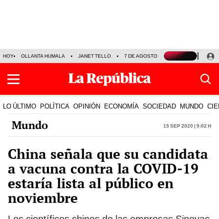
HOY
OLLANTA HUMALA
JANET TELLO
7 DE AGOSTO
TINKA RESULTADOS
LO ÚLTIMO
POLÍTICA
OPINIÓN
ECONOMÍA
SOCIEDAD
MUNDO
CIE
Mundo
15 Sep 2020 | 9:02 h
China señala que su candidata
a vacuna contra la COVID-19
estaría lista al público en
noviembre