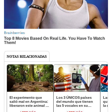
NOTAS RELACIONADAS
El experimento que
Los 3 ÚNICOS países
Las 
salió mal en Argentina:
del mundo que tienen
que s
liberaron este animal y
las 5 vocales en su
la de
ahora destruye los
nombre: América cuenta
pose