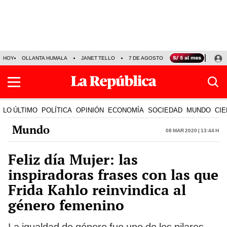
HOY
OLLANTA HUMALA
JANET TELLO
7 DE AGOSTO
TINKA RESULTADOS
LO ÚLTIMO
POLÍTICA
OPINIÓN
ECONOMÍA
SOCIEDAD
MUNDO
CIE
Mundo
08 Mar 2020 | 13:44 h
Feliz día Mujer: las
inspiradoras frases con las que
Frida Kahlo reinvindica al
género femenino