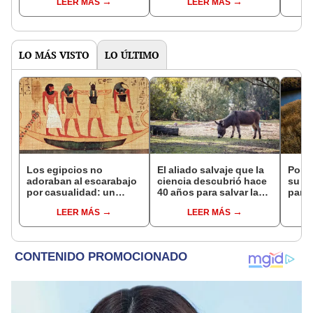
LEER MÁS
LEER MÁS
bosques milenarios de
con uno
simil
la Patagonia
LO MÁS VISTO
LO ÚLTIMO
Los egipcios no
El aliado salvaje que la
Por m
adoraban al escarabajo
ciencia descubrió hace
su ca
por casualidad: un
40 años para salvar la
parej
comportamiento único
naturaleza: la
de su
LEER MÁS
LEER MÁS
lo convirtió en un
reintroducción de un
con 
símbolo sagrado
asno salvaje está
de U
convirtiendo el desierto
en un paisaje con más
vida