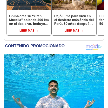
China crea su “Gran
Dejó Lima para vivir en
Fue 
Muralla” solar de 400 km
el desierto más árido del
famil
en el desierto: incluye
Perú: 30 años después,
50 añ
una central con forma
su rebaño de llamas
Suda
LEER MÁS
LEER MÁS
de caballo visible desde
creó un sorprendente
sus r
el espacio
ecosistema
esa p