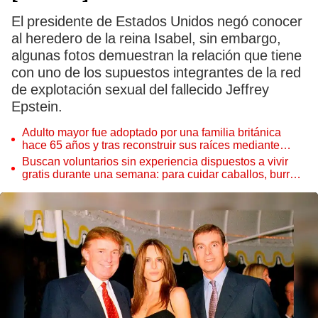
El presidente de Estados Unidos negó conocer
al heredero de la reina Isabel, sin embargo,
algunas fotos demuestran la relación que tiene
con uno de los supuestos integrantes de la red
de explotación sexual del fallecido Jeffrey
Epstein.
Adulto mayor fue adoptado por una familia británica
hace 65 años y tras reconstruir sus raíces mediante
ADN ocurre lo inesperado: “Fue como encontrar una
Buscan voluntarios sin experiencia dispuestos a vivir
aguja en un pajar”
gratis durante una semana: para cuidar caballos, burros
y otros animales rescatados en un refugio por 2 horas