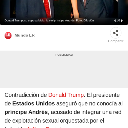
Donald Trump, su esposa Melania y el príncipe Andrés. Foto: Difusión
1
/
3
Mundo LR
Compartir
Contradicción de
Donald Trump
. El presidente
de
Estados Unidos
aseguró que no conocía al
príncipe Andrés
, acusado de integrar una red
de explotación sexual orquestada por el