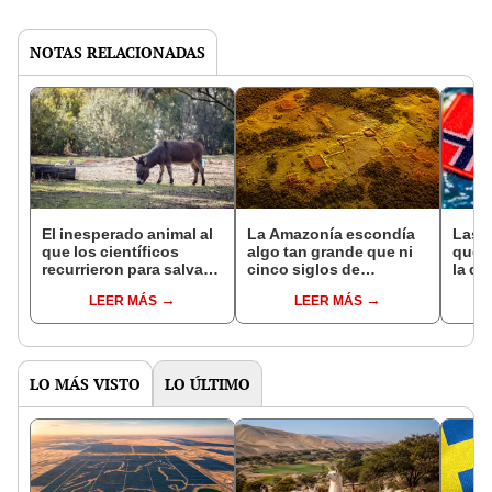
NOTAS RELACIONADAS
El inesperado animal al
La Amazonía escondía
Las 
que los científicos
algo tan grande que ni
que s
recurrieron para salvar
cinco siglos de
la de
la naturaleza: la
exploraciones lograron
pose
LEER MÁS
LEER MÁS
reintroducción de un
encontrarlo: el hallazgo
simil
asno salvaje está
podría cambiar todo lo
convirtiendo el desierto
que se sabía sobre su
en un paisaje con más
pasado
vida
LO MÁS VISTO
LO ÚLTIMO