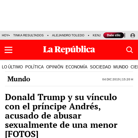
HOY
TINKA RESULTADOS
ALEJANDRO TOLEDO
KENJI FUJIMORI
PRECIO
LO ÚLTIMO
POLÍTICA
OPINIÓN
ECONOMÍA
SOCIEDAD
MUNDO
CIE
Mundo
04 Dic 2019 | 15:20 h
Donald Trump y su vínculo
con el príncipe Andrés,
acusado de abusar
sexualmente de una menor
[FOTOS]