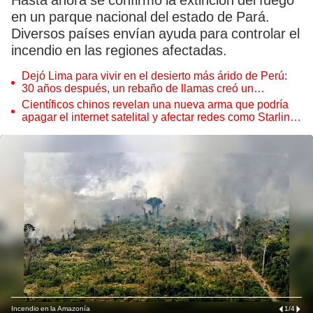
Hasta ahora se confirmó la extinción del fuego
en un parque nacional del estado de Pará.
Diversos países envían ayuda para controlar el
incendio en las regiones afectadas.
Dejó Lima para vivir en el desierto más árido de Perú:
30 años después, un rebaño de llamas creó un
sorprendente ecosistema
Científicos chinos revelan una nueva arma que podría
apagar el internet satelital y afectar redes como Starlink
de Elon Musk
Incendio en la Amazonía
1
/
4