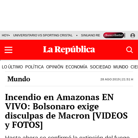
HOY
UNIVERSITARIO VS SPORTING CRISTAL
SINUANO RESULTADOS HOY
CA
LO ÚLTIMO
POLÍTICA
OPINIÓN
ECONOMÍA
SOCIEDAD
MUNDO
CIE
Mundo
28 Ago 2019 | 21:51 h
Incendio en Amazonas EN
VIVO: Bolsonaro exige
disculpas de Macron [VIDEOS
y FOTOS]