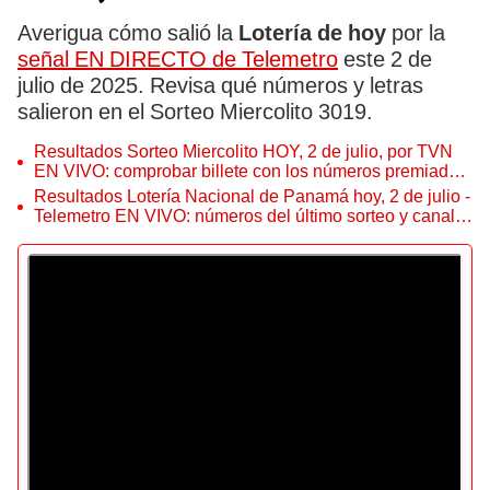
Averigua cómo salió la
Lotería de hoy
por la
señal EN DIRECTO de Telemetro
este 2 de
julio de 2025. Revisa qué números y letras
salieron en el Sorteo Miercolito 3019.
Resultados Sorteo Miercolito HOY, 2 de julio, por TVN
EN VIVO: comprobar billete con los números premiados
de la LNB y horario
Resultados Lotería Nacional de Panamá hoy, 2 de julio -
Telemetro EN VIVO: números del último sorteo y canal
para ver el Miercolito