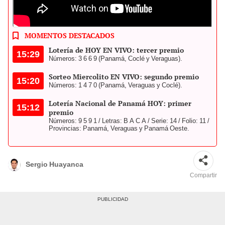
La Lotería EN VIVO la puedes ver por el canal de YouTube de
Telemetro. Foto: composición LR/LNB
MOMENTOS DESTACADOS
Lotería de HOY EN VIVO: tercer premio
15:29
Números: 3 6 6 9 (Panamá, Coclé y Veraguas).
Sorteo Miercolito EN VIVO: segundo premio
15:20
Números: 1 4 7 0 (Panamá, Veraguas y Coclé).
Lotería Nacional de Panamá HOY: primer
15:12
premio
Números: 9 5 9 1 / Letras: B A C A / Serie: 14 / Folio: 11 /
Provincias: Panamá, Veraguas y Panamá Oeste.
Sergio Huayanca
Compartir