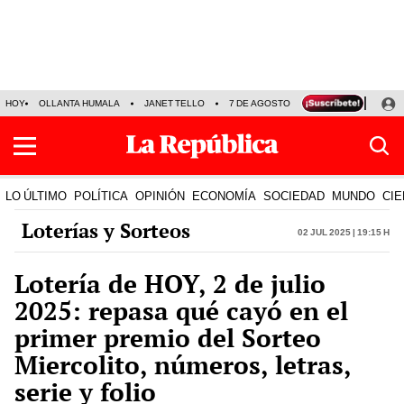
HOY
OLLANTA HUMALA
JANET TELLO
7 DE AGOSTO
TINKA RESULTADOS
LO ÚLTIMO
POLÍTICA
OPINIÓN
ECONOMÍA
SOCIEDAD
MUNDO
CIE
Loterías y Sorteos
02 Jul 2025 | 19:15 h
Lotería de HOY, 2 de julio
2025: repasa qué cayó en el
primer premio del Sorteo
Miercolito, números, letras,
serie y folio