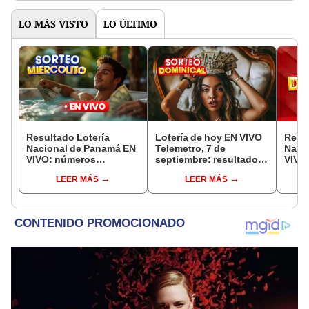
LO MÁS VISTO
LO ÚLTIMO
Resultado Lotería
Lotería de hoy EN VIVO
Resul
Nacional de Panamá EN
Telemetro, 7 de
Naci
VIVO: números
septiembre: resultados
VIVO,
ganadores de la lotería
Lotería Nacional de
núme
LEER MÁS
LEER MÁS
de hoy, Sorteo
Panamá vía TVN
la lo
Miercolito, vía Telemetro
Domin