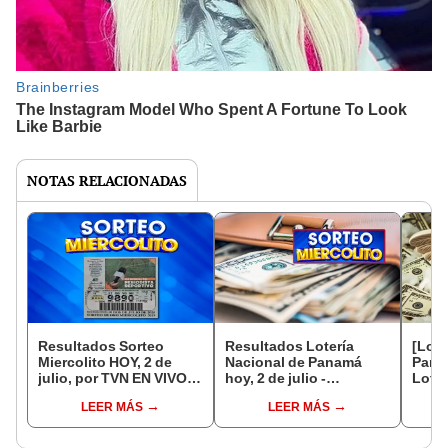
NOTAS RELACIONADAS
Resultados Sorteo
Resultados Lotería
[Lote
Miercolito HOY, 2 de
Nacional de Panamá
Pana
julio, por TVN EN VIVO:
hoy, 2 de julio -
Lotto
comprobar billete con
Telemetro EN VIVO:
julio
LEER MÁS
LEER MÁS
los números premiados
números del último
y poz
de la LNB y horario
sorteo y canal para ver
RPC
el Miercolito