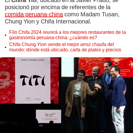
El
Chifa Titi
, ubicado en la Javier Prado, se
posicionó por encima de referentes de la
comida peruana-china
como Madam Tusan,
Chung Yion y Chifa Internacional.
Filo Chifa 2024 reunirá a los mejores restaurantes de la
gastronomía peruana-china: ¿cuándo es?
Chifa Chung Yion vende el mejor arroz chaufa del
mundo: dónde está ubicado, carta de platos y precios