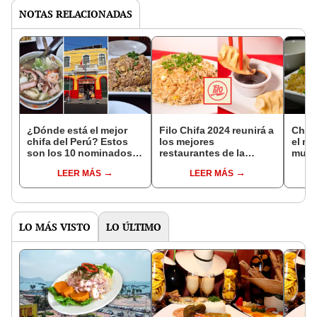
NOTAS RELACIONADAS
¿Dónde está el mejor
Filo Chifa 2024 reunirá a
Chif
chifa del Perú? Estos
los mejores
el me
son los 10 nominados a
restaurantes de la
mund
mejor chifa y cocina
gastronomía peruana-
ubica
LEER MÁS
LEER MÁS
china en los Premios
china: ¿cuándo es?
y pre
Summum 2024
LO MÁS VISTO
LO ÚLTIMO