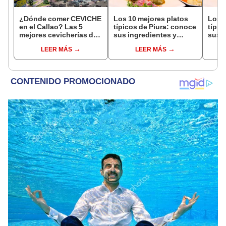
¿Dónde comer CEVICHE
Los 10 mejores platos
Los 1
en el Callao? Las 5
típicos de Piura: conoce
típic
mejores cevicherías del
sus ingredientes y
sus i
primer puerto del Perú,
preparación
prep
LEER MÁS
LEER MÁS
según Google Maps