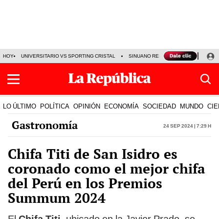
HOY
UNIVERSITARIO VS SPORTING CRISTAL
SINUANO RESULTADOS HOY
CA
LO ÚLTIMO
POLÍTICA
OPINIÓN
ECONOMÍA
SOCIEDAD
MUNDO
CIE
Gastronomía
24 Sep 2024 | 7:29 h
Chifa Titi de San Isidro es
coronado como el mejor chifa
del Perú en los Premios
Summum 2024