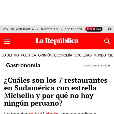
HOY
OLLANTA HUMALA
JANET TELLO
7 DE AGOSTO
TINKA RESULTADOS
LO ÚLTIMO
POLÍTICA
OPINIÓN
ECONOMÍA
SOCIEDAD
MUNDO
CIE
Gastronomía
25 Nov 2023 | 18:32 h
¿Cuáles son los 7 restaurantes
en Sudamérica con estrella
Michelin y por qué no hay
ningún peruano?