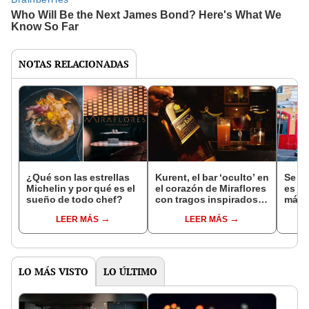
NOTAS RELACIONADAS
¿Qué son las estrellas
Kurent, el bar ‘oculto’ en
Se fu
Michelin y por qué es el
el corazón de Miraflores
es un
sueño de todo chef?
con tragos inspirados
más 
en mitologías del
Lima:
LEER MÁS
LEER MÁS
mundo
Unió
LO MÁS VISTO
LO ÚLTIMO