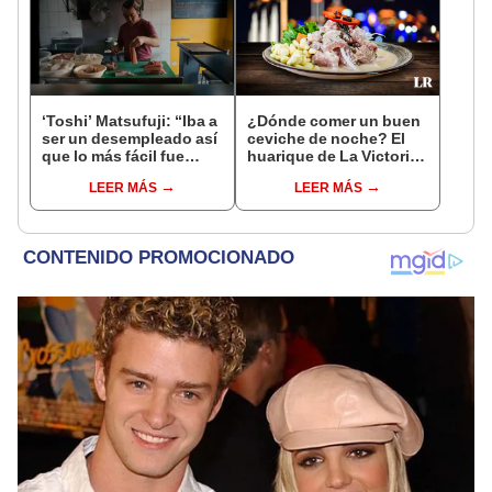
‘Toshi’ Matsufuji: “Iba a
¿Dónde comer un buen
ser un desempleado así
ceviche de noche? El
que lo más fácil fue
huarique de La Victoria
meterme a lavar platos”
que abre hasta la 1 de la
LEER MÁS
LEER MÁS
mañana