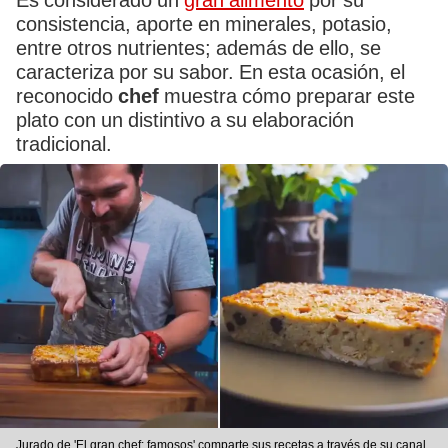
Es considerado un
gran alimento
por su
consistencia, aporte en minerales, potasio,
entre otros nutrientes; además de ello, se
caracteriza por su sabor. En esta ocasión, el
reconocido
chef
muestra cómo preparar este
plato con un distintivo a su elaboración
tradicional.
Jurado de 'El gran chef: famosos' comparte sus recetas a través de su canal