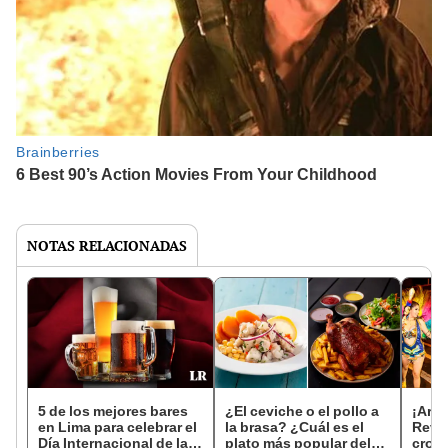
NOTAS RELACIONADAS
5 de los mejores bares
¿El ceviche o el pollo a
¡Areq
en Lima para celebrar el
la brasa? ¿Cuál es el
Revis
Día Internacional de la
plato más popular del
cron