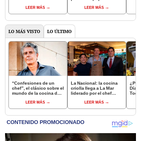
Cerveza
Perú? ChatGPT pone fin
activ
LEER MÁS
LEER MÁS
al debate
festi
anive
LO MÁS VISTO
LO ÚLTIMO
“Confesiones de un
La Nacional: la cocina
¿Por 
chef”, el clásico sobre el
criolla llega a La Mar
Día d
mundo de la cocina de
liderado por el chef
Todos
Anthony Bourdain
Rafael Piqueras
esta
LEER MÁS
LEER MÁS