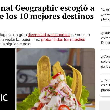
ional Geographic escogió a
"El g
 los 10 mejores destinos
¿cómo
plato
León
¿Quie
logios a la gran
diversidad gastronómica
de nuestro
chifa
 a visitar la región para
probar todos los nuestros
Descu
 la siguiente nota.
¿Cómo
solo 
da lo
¿Pedi
es el
puede
la re