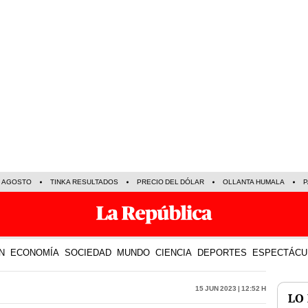
E AGOSTO
TINKA RESULTADOS
PRECIO DEL DÓLAR
OLLANTA HUMALA
P
N
ECONOMÍA
SOCIEDAD
MUNDO
CIENCIA
DEPORTES
ESPECTÁCU
15 Jun 2023 | 12:52 h
LO