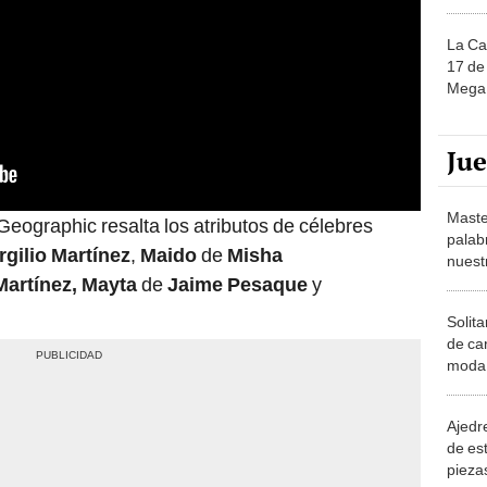
La Ca
17 de 
Mega 
Ju
Maste
Geographic resalta los atributos de célebres
palab
rgilio Martínez
,
Maido
de
Misha
nuest
Martínez,
Mayta
de
Jaime Pesaque
y
Solita
de ca
moda.
demue
Ajedre
de es
piezas