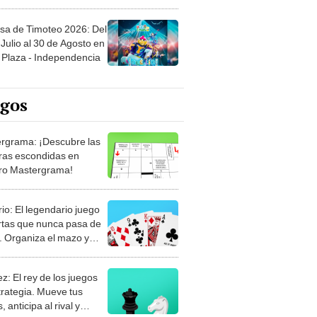
sa de Timoteo 2026: Del
Julio al 30 de Agosto en
Plaza - Independencia
egos
rgrama: ¡Descubre las
ras escondidas en
ro Mastergrama!
rio: El legendario juego
rtas que nunca pasa de
 Organiza el mazo y
stra tu habilidad.
z: El rey de los juegos
trategia. Mueve tus
, anticipa al rival y