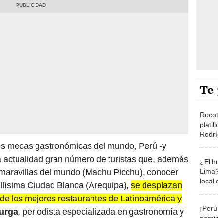
Te 
Rocoto
platil
Rodrí
famos
es mecas gastronómicas del mundo, Perú -y
a actualidad gran número de turistas que, además
¿El h
te maravillas del mundo (Machu Picchu), conocer
Lima?
local
llísima Ciudad Blanca (Arequipa),
se desplazan
plati
 de los mejores restaurantes de Latinoamérica y
¡Perú
urga
, periodista especializada en gastronomía y
nomin