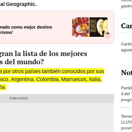
al Geographic.
gastr
del T
Car
inado como mejor destino
urismo’
Carli
agost
ran la lista de los mejores
os del mundo?
No
da por otros países también conocidos por sus
ico, Argentina, Colombia, Marruecos, Italia,
ña.
Partid
4 del
progr
dónde
Senam
LLUV
provi