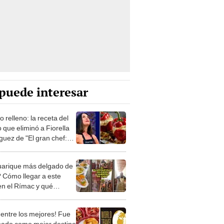
puede interesar
 relleno: la receta del
lo que eliminó a Fiorella
guez de "El gran chef:
os"
uarique más delgado de
 Cómo llegar a este
 en el Rímac y qué
llos puedes comer
 entre los mejores! Fue
ado como mejor destino