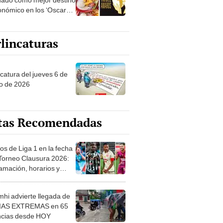
onómico en los ‘Oscar
urismo’
lincaturas
ncatura del jueves 6 de
o de 2026
tas Recomendadas
os de Liga 1 en la fecha
 Torneo Clausura 2026:
amación, horarios y
 ver
hi advierte llegada de
IAS EXTREMAS en 65
ncias desde HOY