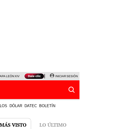
APA LEÓN XIV
NALDY SALDAÑA
INICIAR SESIÓN
LA BELLA LUZ
MAGALY MEDINA
HORÓS
LOS
DÓLAR
DATEC
BOLETÍN
 MÁS VISTO
LO ÚLTIMO