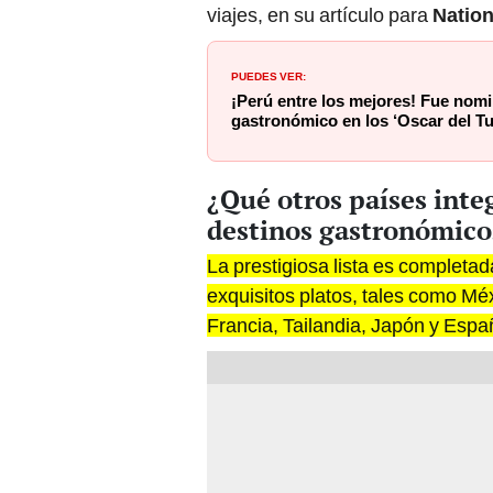
viajes, en su artículo para
Nation
PUEDES VER:
¡Perú entre los mejores! Fue nom
gastronómico en los ‘Oscar del T
¿Qué otros países integ
destinos gastronómic
La prestigiosa lista es completa
exquisitos platos, tales como Méx
Francia, Tailandia, Japón y Espa