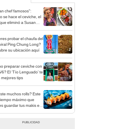
ran chef famosos":
 se hace el ceviche, el
1
 que eliminó a Susan
?
res probar el chaufa del
 viral Ping Chung Long?
2
bre su ubicación aquí
 preparar ceviche con
S/6? El ‘Tío Lenguado’ te
3
s mejores tips
ste muchos rolls? Este
 tiempo máximo que
4
s guardar tus makis en
frigeradora