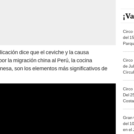
¡Va
Circo 
del 15
Parqu
Migue
licación dice que el ceviche y la causa
 por la migración china al Perú, la cocina
Circo
de Jul
ponesa, son los elementos más significativos de
Círcul
Circo
Del 2
Costa
Gran 
del 10
en el