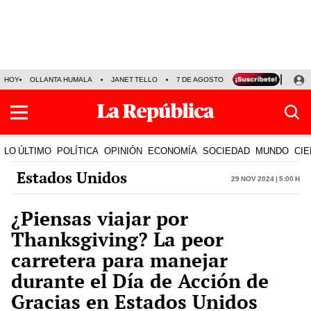
HOY
OLLANTA HUMALA
JANET TELLO
7 DE AGOSTO
TINKA RESULTADOS
LO ÚLTIMO
POLÍTICA
OPINIÓN
ECONOMÍA
SOCIEDAD
MUNDO
CIE
Estados Unidos
29 Nov 2024 | 5:00 h
¿Piensas viajar por
Thanksgiving? La peor
carretera para manejar
durante el Día de Acción de
Gracias en Estados Unidos