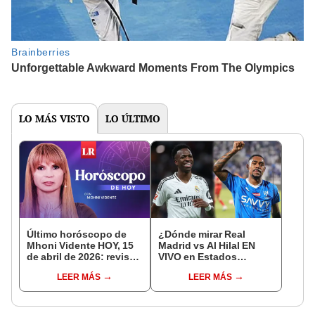
LO MÁS VISTO
LO ÚLTIMO
Último horóscopo de
¿Dónde mirar Real
Mhoni Vidente HOY, 15
Madrid vs Al Hilal EN
de abril de 2026: revisa
VIVO en Estados
las predicciones de tu
Unidos? Horarios por el
LEER MÁS
LEER MÁS
signo y entérate si te
Mundial de Clubes 2025
espera un día
en Texas, Florida y más
afortunado