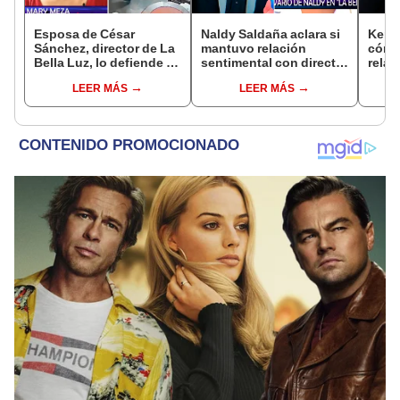
Esposa de César
Naldy Saldaña aclara si
Kenji
Sánchez, director de La
mantuvo relación
cómo 
Bella Luz, lo defiende y
sentimental con director
relac
asegura que él confesó
de La Bella Luz tras
Fujim
LEER MÁS
LEER MÁS
relación clandestina
denunciarlo por
ausen
con Naldy Saldaña:
tocamientos: “Me
event
"Hace dos años"
parece muy bajo”
Érika