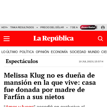
HOY
TINKA RESULTADOS
PRECIO DEL DÓLAR
7 DE AGOSTO
OLLANTA H
LO ÚLTIMO
POLÍTICA
OPINIÓN
ECONOMÍA
SOCIEDAD
MUNDO
CIE
Espectáculos
10 Jul 2023 | 15:57 h
Melissa Klug no es dueña de
mansión en la que vive: casa
fue donada por madre de
Farfán a sus nietos