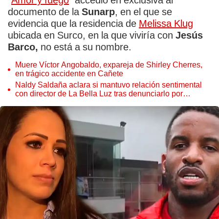
“
Amor y fuego
” accedió en exclusiva al
documento de la
Sunarp
, en el que se
evidencia que la residencia de
Melissa Klug
ubicada en Surco, en la que viviría con
Jesús
Barco,
no está a su nombre.
Muere Víctor Angobaldo, expareja de Shirley Cherres,
en trágico accidente en Cañete
Naldy Saldaña aclara si mantuvo relación sentimental
con director de La Bella Luz tras denunciarlo por
tocamientos: “Me parece muy bajo”