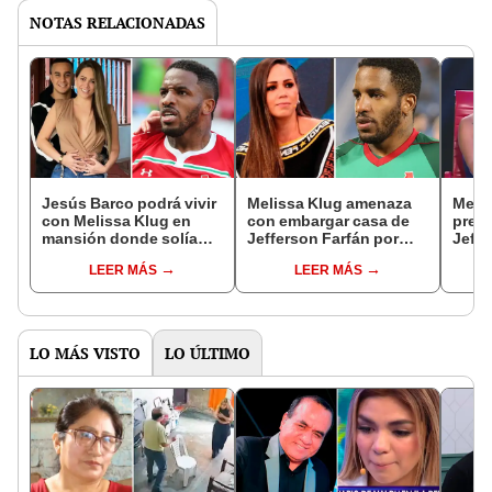
NOTAS RELACIONADAS
Jesús Barco podrá vivir
Melissa Klug amenaza
Meli
con Melissa Klug en
con embargar casa de
preg
mansión donde solía
Jefferson Farfán por
Jeffe
vivir Jefferson, según
deuda de US$47.000
ganar
LEER MÁS
LEER MÁS
Magaly
valor
LO MÁS VISTO
LO ÚLTIMO