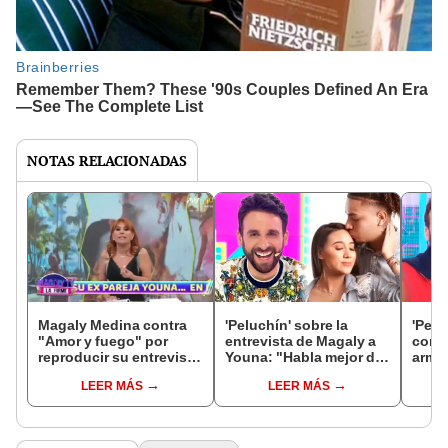
NOTAS RELACIONADAS
Magaly Medina contra
'Peluchín' sobre la
'Pelu
"Amor y fuego" por
entrevista de Magaly a
contr
reproducir su entrevista
Youna: "Habla mejor de
armar
con Youna: "Es un
lo que escribe"
repor
LEER MÁS
LEER MÁS
robo"
"Sin
male