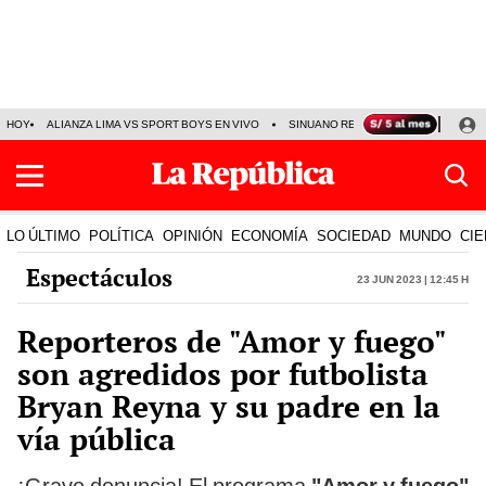
HOY
ALIANZA LIMA VS SPORT BOYS EN VIVO
SINUANO RESULTADOS HOY
JO
LO ÚLTIMO
POLÍTICA
OPINIÓN
ECONOMÍA
SOCIEDAD
MUNDO
CIE
Espectáculos
23 Jun 2023 | 12:45 h
Reporteros de "Amor y fuego"
son agredidos por futbolista
Bryan Reyna y su padre en la
vía pública