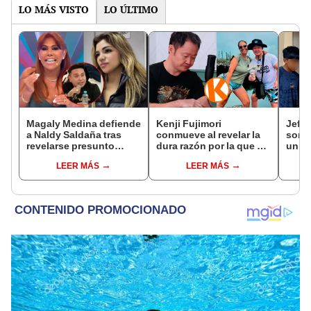
LO MÁS VISTO
LO ÚLTIMO
Magaly Medina defiende
Kenji Fujimori
Jeffe
a Naldy Saldaña tras
conmueve al revelar la
sorpr
revelarse presunto
dura razón por la que no
un d
romance con animador
tiene hijos con su
jove
LEER MÁS
LEER MÁS
de La Bella Luz: "Es lo
esposa Erika Muñóz: "El
fútbo
más sucio"
proceso judicial"
cora