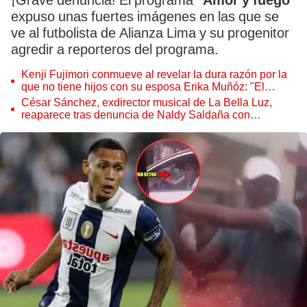
¡Grave denuncia! El programa
"Amor y fuego"
expuso unas fuertes imágenes en las que se
ve al futbolista de Alianza Lima y su progenitor
agredir a reporteros del programa.
Kenji Fujimori conmueve al revelar la dura razón por la
que no tiene hijos con su esposa Erika Muñóz: "El
proceso judicial"
César Sánchez, exdirector musical de La Bella Luz,
reaparece tras denuncia de Naldy Saldaña con
polémico pedido