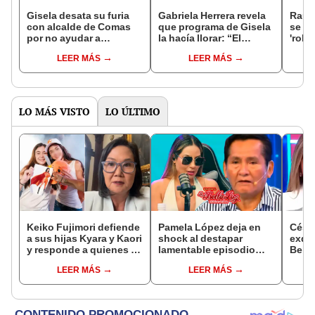
Gisela desata su furia
Gabriela Herrera revela
Raúl 
con alcalde de Comas
que programa de Gisela
se pe
por no ayudar a
la hacía llorar: “El
'roba
damnificados: Su gente
bullying era demasiado
y lle
LEER MÁS
LEER MÁS
lo necesita
fuerte”
LO MÁS VISTO
LO ÚLTIMO
Keiko Fujimori defiende
Pamela López deja en
Césa
a sus hijas Kyara y Kaori
shock al destapar
exdir
y responde a quienes la
lamentable episodio
Bella
llaman ‘suegra’ en vivo:
que vivió con dueños
denu
LEER MÁS
LEER MÁS
“No pueden decirme”
de La Bella Luz: "Hasta
Sald
el día de hoy ..."
pedid
la pr
inoc