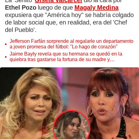
La 'Señito'
Gisela Valcárcel
dio la cara por
Ethel Pozo
luego de que
Magaly Medina
expusiera que "América hoy" se habría colgado
de labor social que, en realidad, era del 'Chef
del Pueblo'.
Jefferson Farfán sorprende al regalarle un departamento
a joven promesa del fútbol: "Lo hago de corazón"
Jaime Bayly revela que su hermana se quedó en la
quiebra tras gastarse la fortuna de su madre y
denunciarla: "Pedía más"