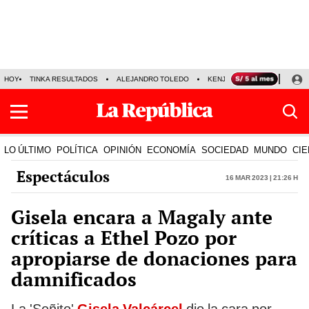
HOY
TINKA RESULTADOS
ALEJANDRO TOLEDO
KENJI FUJIMORI
PRECIO
LO ÚLTIMO
POLÍTICA
OPINIÓN
ECONOMÍA
SOCIEDAD
MUNDO
CIE
Espectáculos
16 Mar 2023 | 21:26 h
Gisela encara a Magaly ante
críticas a Ethel Pozo por
apropiarse de donaciones para
damnificados