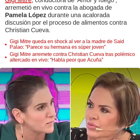
Gigi Mitre
, conductora de 'Amor y fuego',
arremetió en vivo contra la abogada de
Pamela López
durante una acalorada
discusión por el proceso de alimentos contra
Christian Cueva.
Gigi Mitre queda en shock al ver a la madre de Said
Palao: “Parece su hermana es súper joven”
Gigi Mitre arremete contra Christian Cueva tras polémico
altercado en vivo: “Habla peor que Acuña”