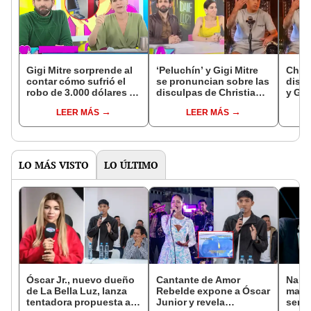
Gigi Mitre sorprende al
‘Peluchín’ y Gigi Mitre
Chris
contar cómo sufrió el
se pronuncian sobre las
discu
robo de 3.000 dólares en
disculpas de Christian
y Gig
agencia bancaria: "Me
Cueva tras fuerte pelea
pelea
LEER MÁS
LEER MÁS
parece el colmo"
en vivo: “No debió
puede
llegar a ese extremo”
LO MÁS VISTO
LO ÚLTIMO
Óscar Jr., nuevo dueño
Cantante de Amor
Naldy
de La Bella Luz, lanza
Rebelde expone a Óscar
mant
tentadora propuesta a
Junior y revela
senti