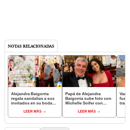
NOTAS RELACIONADAS
Alejandra Baigorria
Papá de Alejandra
Vani
regala sandalias a sus
Baigorria sube foto con
fuert
invitados en su boda
Michelle Soifer con
tras 
con Said Palao: “Para
romántica canción y en
sobre
LEER MÁS
LEER MÁS
que no se vayan”
redes reaccionan: “¿La
invo
oficializó?”