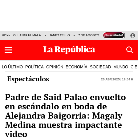
HOY
OLLANTA HUMALA
JANET TELLO
7 DE AGOSTO
TINKA RESULTADOS
LO ÚLTIMO
POLÍTICA
OPINIÓN
ECONOMÍA
SOCIEDAD
MUNDO
CIE
Espectáculos
29 Abr 2025 | 16:54 h
Padre de Said Palao envuelto
en escándalo en boda de
Alejandra Baigorria: Magaly
Medina muestra impactante
video