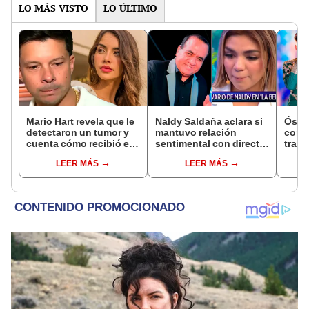
LO MÁS VISTO
LO ÚLTIMO
Mario Hart revela que le
Naldy Saldaña aclara si
Óscar
detectaron un tumor y
mantuvo relación
contr
cuenta cómo recibió el
sentimental con director
tras 
diagnóstico: "Dolores
de La Bella Luz tras
padre
LEER MÁS
LEER MÁS
muy fuertes..."
denunciarlo por
caso
tocamientos: “Me
parece muy bajo”