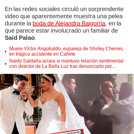
En las redes sociales circuló un sorprendente
video que aparentemente muestra una pelea
durante la
boda de Alejandra Baigorria
, en la
que parece estar involucrado un familiar de
Said Palao
.
Muere Víctor Angobaldo, expareja de Shirley Cherres,
en trágico accidente en Cañete
Naldy Saldaña aclara si mantuvo relación sentimental
con director de La Bella Luz tras denunciarlo por
tocamientos: “Me parece muy bajo”