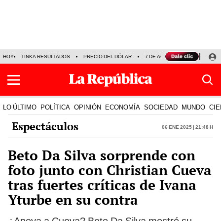
HOY
TINKA RESULTADOS
PRECIO DEL DÓLAR
7 DE AGOSTO
OLLANTA H
LO ÚLTIMO
POLÍTICA
OPINIÓN
ECONOMÍA
SOCIEDAD
MUNDO
CIE
Espectáculos
06 Ene 2025 | 21:48 h
Beto Da Silva sorprende con
foto junto con Christian Cueva
tras fuertes críticas de Ivana
Yturbe en su contra