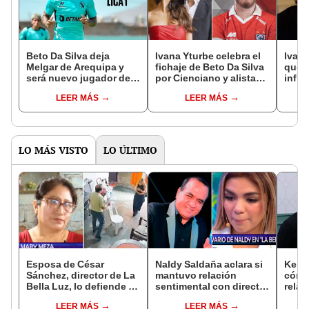
Beto Da Silva deja
Ivana Yturbe celebra el
Ivana
Melgar de Arequipa y
fichaje de Beto Da Silva
que 
será nuevo jugador de
por Cienciano y alista
infid
histórico club de la Liga
mudanza: "Con todo mi
Silva
LEER MÁS
LEER MÁS
1
rey"
pena
LO MÁS VISTO
LO ÚLTIMO
Esposa de César
Naldy Saldaña aclara si
Kenji
Sánchez, director de La
mantuvo relación
cómo 
Bella Luz, lo defiende y
sentimental con director
relac
asegura que él confesó
de La Bella Luz tras
Fujim
LEER MÁS
LEER MÁS
relación clandestina
denunciarlo por
ausen