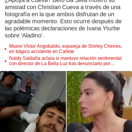
¿Apoya a Cueva? Beto Da Silva mostró su
amistad con Christian Cueva a través de una
fotografía en la que ambos disfrutan de un
agradable momento. Esto ocurre después de
las polémicas declaraciones de Ivana Yturbe
sobre 'Aladino'.
Muere Víctor Angobaldo, expareja de Shirley Cherres,
en trágico accidente en Cañete
Naldy Saldaña aclara si mantuvo relación sentimental
con director de La Bella Luz tras denunciarlo por
tocamientos: “Me parece muy bajo”