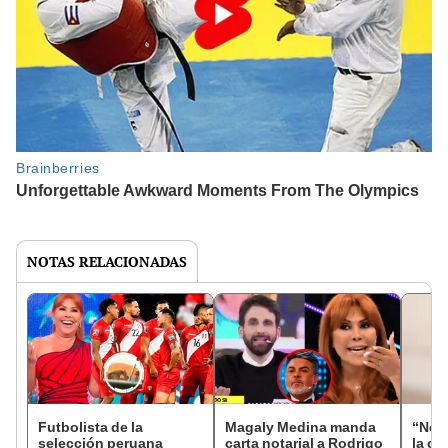
NOTAS RELACIONADAS
Futbolista de la
Magaly Medina manda
“Nena
selección peruana
carta notarial a Rodrigo
la c