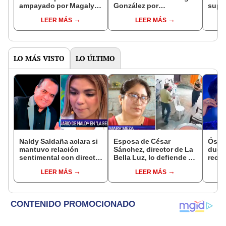
ampayado por Magaly
González por
super
Medina reconoce
difamación: "Lanzas
famos
LEER MÁS
LEER MÁS
'errores' en su
conjeturas sin pruebas"
Enan
matrimonio: "Nadie es
perfecto"
LO MÁS VISTO
LO ÚLTIMO
Naldy Saldaña aclara si
Esposa de César
Óscar
mantuvo relación
Sánchez, director de La
dueño
sentimental con director
Bella Luz, lo defiende y
recib
de La Bella Luz tras
asegura que él confesó
en re
LEER MÁS
LEER MÁS
denunciarlo por
relación clandestina
Nald
tocamientos: “Me
con Naldy Saldaña:
“Apa
parece muy bajo”
"Hace dos años"