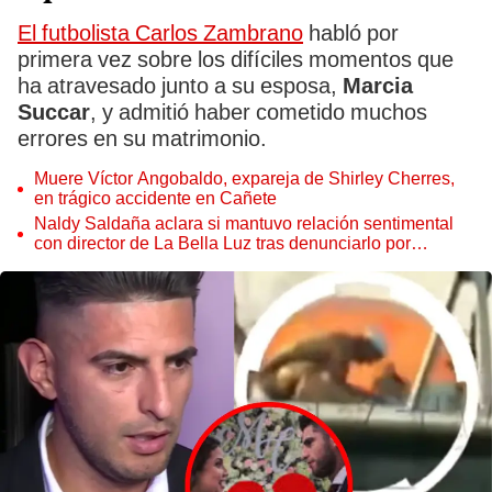
El futbolista Carlos Zambrano
habló por
primera vez sobre los difíciles momentos que
ha atravesado junto a su esposa,
Marcia
Succar
, y admitió haber cometido muchos
errores en su matrimonio.
Muere Víctor Angobaldo, expareja de Shirley Cherres,
en trágico accidente en Cañete
Naldy Saldaña aclara si mantuvo relación sentimental
con director de La Bella Luz tras denunciarlo por
tocamientos: “Me parece muy bajo”