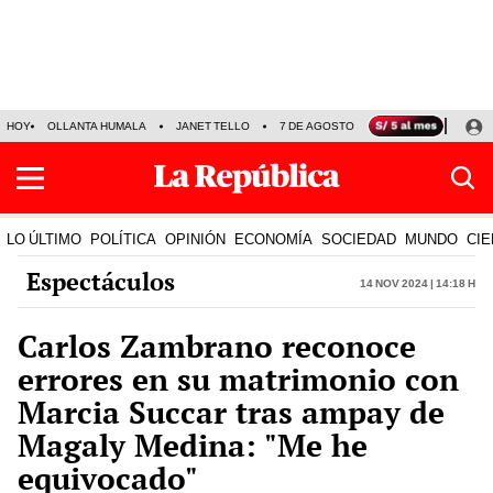
HOY
OLLANTA HUMALA
JANET TELLO
7 DE AGOSTO
TINKA RESULTADOS
LO ÚLTIMO
POLÍTICA
OPINIÓN
ECONOMÍA
SOCIEDAD
MUNDO
CIE
Espectáculos
14 Nov 2024 | 14:18 h
Carlos Zambrano reconoce
errores en su matrimonio con
Marcia Succar tras ampay de
Magaly Medina: "Me he
equivocado"