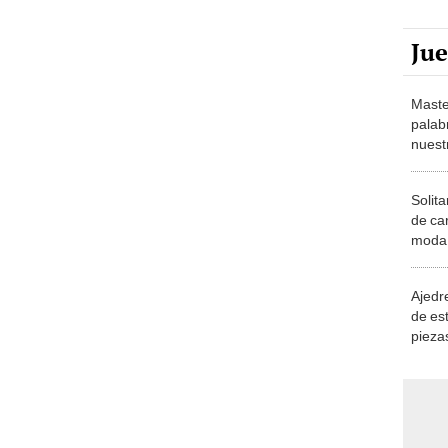
Ju
Maste
palab
nuest
Solita
de ca
moda.
demue
Ajedre
de es
piezas
consi