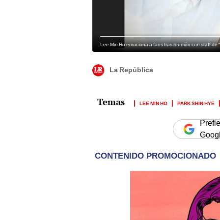
Lee Min Ho emociona a fans tras reunión con staff de 
La República
LEE MIN HO
PARK SHIN HYE
Prefi
Goog