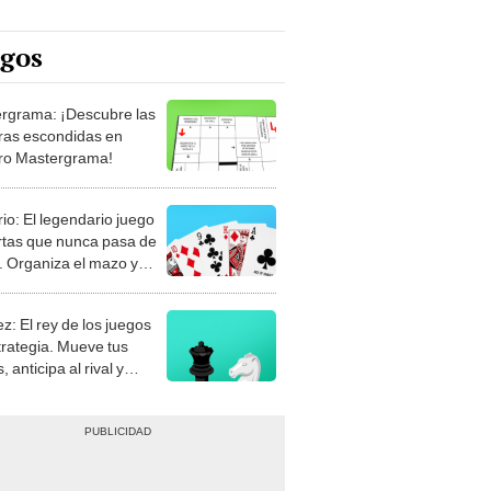
egos
rgrama: ¡Descubre las
ras escondidas en
ro Mastergrama!
rio: El legendario juego
rtas que nunca pasa de
 Organiza el mazo y
stra tu habilidad.
z: El rey de los juegos
trategia. Mueve tus
, anticipa al rival y
gue el jaque mate.