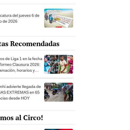
ncatura del jueves 6 de
o de 2026
tas Recomendadas
os de Liga 1 en la fecha
 Torneo Clausura 2026:
amación, horarios y
 ver
hi advierte llegada de
IAS EXTREMAS en 65
ncias desde HOY
mos al Circo!