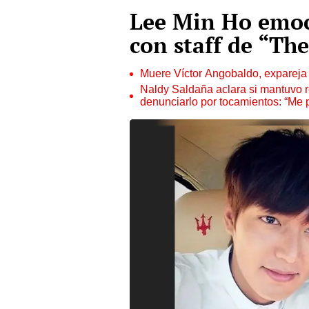
Lee Min Ho emoc
con staff de “Th
Muere Víctor Angobaldo, expareja 
Naldy Saldaña aclara si mantuvo re
denunciarlo por tocamientos: “Me 