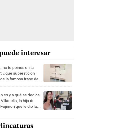
puede interesar
, no te peines en la
: ¿qué superstición
de la famosa frase de
nanitos Verdes?
n es y a qué se dedica
Villanella, la hija de
Fujimori que le dio la
 a nivel nacional?
lincaturas