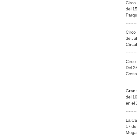
Circo 
del 15
Parqu
Migue
Circo
de Jul
Círcul
Circo
Del 2
Costa
Gran 
del 10
en el
La Ca
17 de 
Mega 