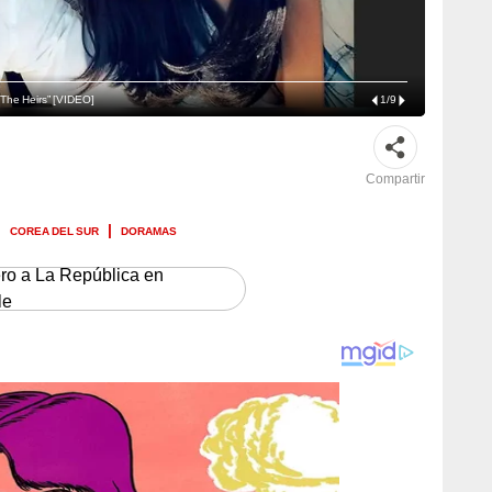
“The Heirs” [VIDEO]
1
/
9
Compartir
COREA DEL SUR
DORAMAS
ero a La República en
le