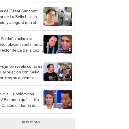
a de César Sánchez,
or de La Bella Luz, lo
1
nde y asegura que él
só relación clandestina
aldy Saldaña: "Hace
 Saldaña aclara si
ños"
vo relación sentimental
2
irector de La Bella Luz
denunciarlo por
ientos: “Me parece muy
 Fujimori revela cómo es
tual relación con Keiko
3
ori tras su ausencia en
entos: "Mi familia es
 mi suegra..."
n a la luz polémicos
s! Exponen qué le dijo
4
 Custodio, dueño de La
 Luz, a Naldy Saldaña
denunciar a director
al