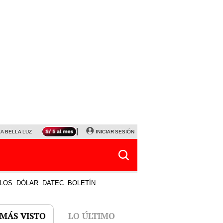
LA BELLA LUZ
MAGALY MEDINA
INICIAR SESIÓN
SINUANO RESULTADOS HOY
JANET TELLO
LOS
DÓLAR
DATEC
BOLETÍN
 MÁS VISTO
LO ÚLTIMO