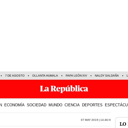
7 DE AGOSTO
OLLANTA HUMALA
PAPA LEÓN XIV
NALDY SALDAÑA
N
ECONOMÍA
SOCIEDAD
MUNDO
CIENCIA
DEPORTES
ESPECTÁCU
07 May 2019 | 14:46 h
LO