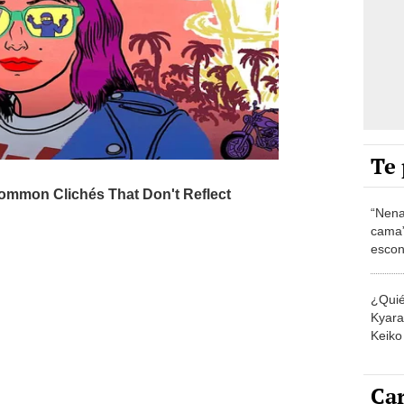
Te 
“Nena
cama”
escon
los E
¿Quié
Kyara 
Keiko 
contra
Car