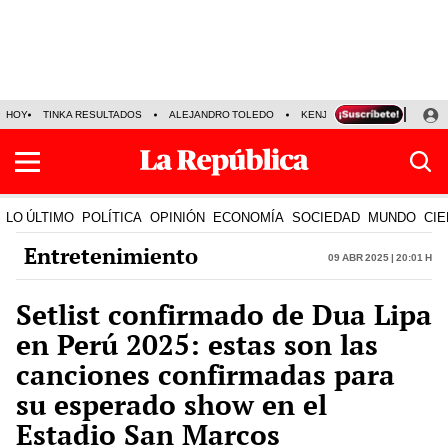
HOY
TINKA RESULTADOS
ALEJANDRO TOLEDO
KENJI FUJIMORI
PRECIO
LO ÚLTIMO
POLÍTICA
OPINIÓN
ECONOMÍA
SOCIEDAD
MUNDO
CIE
Entretenimiento
09 Abr 2025 | 20:01 h
Setlist confirmado de Dua Lipa
en Perú 2025: estas son las
canciones confirmadas para
su esperado show en el
Estadio San Marcos