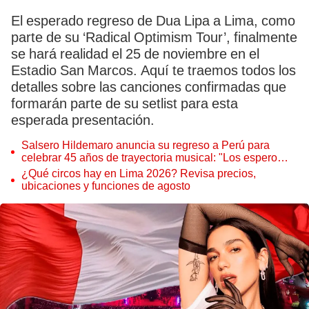
El esperado regreso de Dua Lipa a Lima, como
parte de su ‘Radical Optimism Tour’, finalmente
se hará realidad el 25 de noviembre en el
Estadio San Marcos. Aquí te traemos todos los
detalles sobre las canciones confirmadas que
formarán parte de su setlist para esta
esperada presentación.
Salsero Hildemaro anuncia su regreso a Perú para
celebrar 45 años de trayectoria musical: "Los espero
para cantar con todos ustedes”
¿Qué circos hay en Lima 2026? Revisa precios,
ubicaciones y funciones de agosto