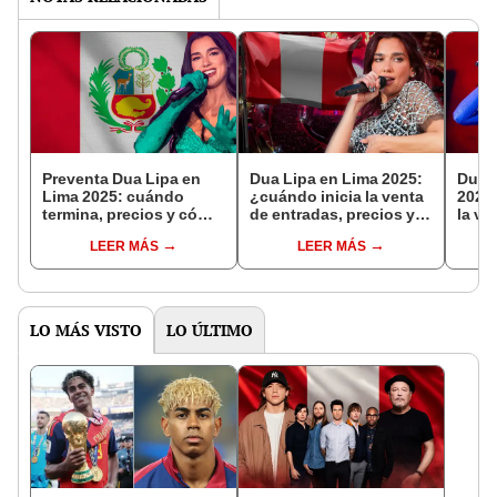
Preventa Dua Lipa en
Dua Lipa en Lima 2025:
Dua 
Lima 2025: cuándo
¿cuándo inicia la venta
2025
termina, precios y cómo
de entradas, precios y
la ve
comprar
fechas confirmadas
para 
LEER MÁS
LEER MÁS
para su concierto?
CDM
LO MÁS VISTO
LO ÚLTIMO