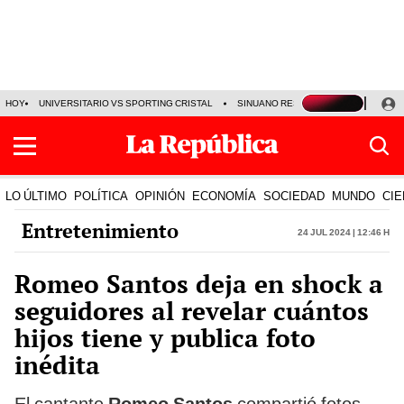
HOY
UNIVERSITARIO VS SPORTING CRISTAL
SINUANO RESULTADOS HOY
CA
LO ÚLTIMO
POLÍTICA
OPINIÓN
ECONOMÍA
SOCIEDAD
MUNDO
CIE
Entretenimiento
24 Jul 2024 | 12:46 h
Romeo Santos deja en shock a
seguidores al revelar cuántos
hijos tiene y publica foto
inédita