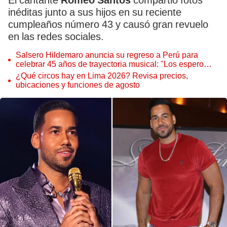
El cantante
Romeo Santos
compartió fotos
inéditas junto a sus hijos en su reciente
cumpleaños número 43 y causó gran revuelo
en las redes sociales.
Salsero Hildemaro anuncia su regreso a Perú para
celebrar 45 años de trayectoria musical: "Los espero
para cantar con todos ustedes”
¿Qué circos hay en Lima 2026? Revisa precios,
ubicaciones y funciones de agosto