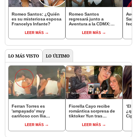
Romeo Santos: ¿Quién
Romeo Santos
Aven
es su misteriosa esposa
regresará junto a
Santo
Francelys Infante?
Aventura a la CDMX:
fecha
conoce la cede, fechas
compr
LEER MÁS
LEER MÁS
confirmadas y cómo
para 
comprar boletos
Ciclo
LO MÁS VISTO
LO ÚLTIMO
Ferran Torres es
Fiorella Cayo recibe
‘El v
'ampayado' muy
romántica sorpresa de
¿qui
cariñoso con Ilia
tiktoker Yun tras
Cipri
Topuria, luchador de
coqueteos en vivo:
belle
LEER MÁS
LEER MÁS
artes marciales, y
"Solo viajé para verte"
silló
desata gran revuelo en
redes sociales