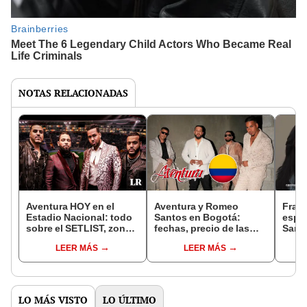
NOTAS RELACIONADAS
Aventura HOY en el
Aventura y Romeo
Franc
Estadio Nacional: todo
Santos en Bogotá:
espo
sobre el SETLIST, zonas
fechas, precio de las
Santo
y más para sus dos
boletas y cómo
pierd
LEER MÁS
LEER MÁS
conciertos en Perú
comprarlas ONLINE
aneu
LO MÁS VISTO
LO ÚLTIMO