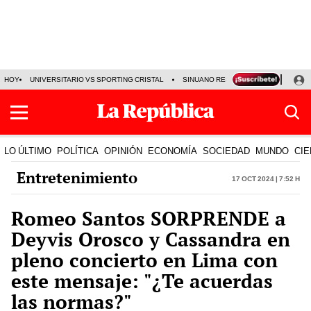
HOY
UNIVERSITARIO VS SPORTING CRISTAL
SINUANO RESULTADOS HOY
CA
LO ÚLTIMO
POLÍTICA
OPINIÓN
ECONOMÍA
SOCIEDAD
MUNDO
CIE
Entretenimiento
17 Oct 2024 | 7:52 h
Romeo Santos SORPRENDE a
Deyvis Orosco y Cassandra en
pleno concierto en Lima con
este mensaje: "¿Te acuerdas
las normas?"