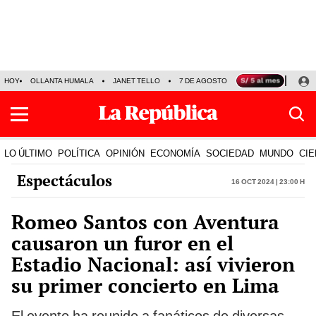
HOY
OLLANTA HUMALA
JANET TELLO
7 DE AGOSTO
TINKA RESULTADOS
LO ÚLTIMO
POLÍTICA
OPINIÓN
ECONOMÍA
SOCIEDAD
MUNDO
CIE
Espectáculos
16 Oct 2024 | 23:00 h
Romeo Santos con Aventura
causaron un furor en el
Estadio Nacional: así vivieron
su primer concierto en Lima