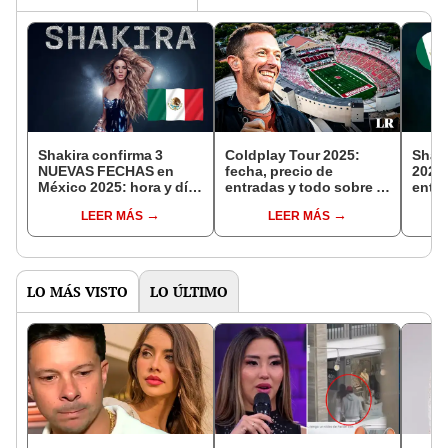
Shakira confirma 3
Coldplay Tour 2025:
Shaki
NUEVAS FECHAS en
fecha, precio de
2025:
México 2025: hora y día
entradas y todo sobre el
entra
exacto para comprar
concierto en Camp
cómo
LEER MÁS
LEER MÁS
boletos y cuáles son los
Randall
Tick
precios en Ticketmaster
LO MÁS VISTO
LO ÚLTIMO