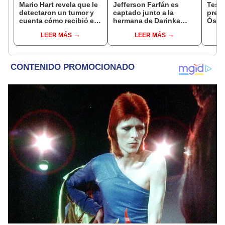
Mario Hart revela que le
Jefferson Farfán es
Test
detectaron un tumor y
captado junto a la
presu
cuenta cómo recibió el
hermana de Darinka
Óscar
diagnóstico: "Dolores
Ramírez mientras Xiomy
dueño
LEER MÁS
LEER MÁS
muy fuertes..."
Kanashiro trabajaba: “Él
"Humi
tiene sus…”