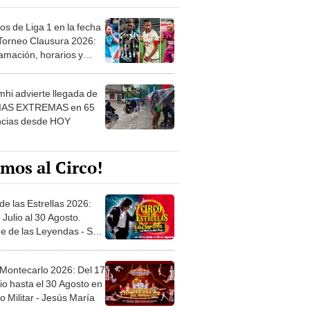
os de Liga 1 en la fecha
 Torneo Clausura 2026:
amación, horarios y
 ver
hi advierte llegada de
IAS EXTREMAS en 65
ncias desde HOY
mos al Circo!
de las Estrellas 2026:
 Julio al 30 Agosto.
e de las Leyendas - San
l
 Montecarlo 2026: Del 17
io hasta el 30 Agosto en
o Militar - Jesús María