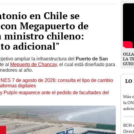
tonio en Chile se
 con Megapuerto de
 ministro chileno:
to adicional"
OLLA
jetivo ampliar la infraestructura del
Puerto de San
LA T
GUIO
te al
Mepuerto de Chancay
, el cual está diseñado para
enedores al año.
RNES 7 de agosto de 2026: consulta el tipo de cambio
LO
aformas digitales
y Pulpín reaparece ante el pedido de facultades del
Más d
la ON
adici
agost
BCR r
Direc
a tre