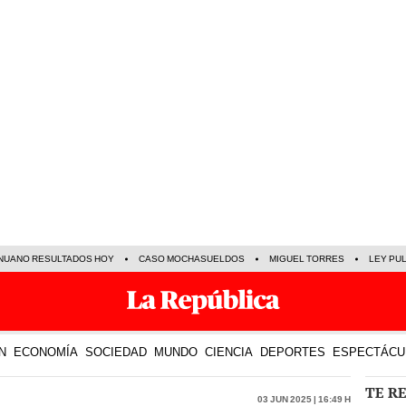
NUANO RESULTADOS HOY
CASO MOCHASUELDOS
MIGUEL TORRES
LEY PU
N
ECONOMÍA
SOCIEDAD
MUNDO
CIENCIA
DEPORTES
ESPECTÁCU
TE R
03 Jun 2025 | 16:49 h