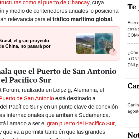
Te 
ón y medio de contenedores anuales lo posiciona
ran relevancia para el
tráfico marítimo global
.
Esto 
casa 
COMA
rasil, el gran proyecto
otros 
 de China, no pasará por
NOR
¿Cómo
u ONP
DNI p
ñala que el Puerto de San Antonio
pensi
el Pacífico Sur
Car
t Forum, realizada en Leipzig, Alemania, el
Puerto de San Antonio
está destinado a
Carlin
o del Pacífico Sur y en un punto clave de conexión
agost
eras internacionales que arriban a Sudamérica.
stá llamado a ser el
gran puerto del Pacífico Sur
,
y que va a permitir también que las grandes
No
udamérica un punto de llegada.