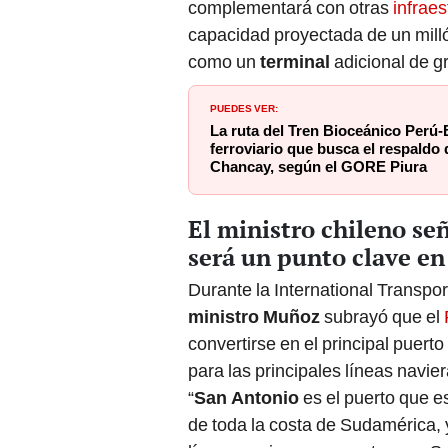
capacidad proyectada de un mill
como un
terminal
adicional de g
PUEDES VER:
La ruta del Tren Bioceánico Perú-B
ferroviario que busca el respaldo
Chancay, según el GORE Piura
El ministro chileno se
será un punto clave en 
Durante la International Transpor
ministro Muñoz
subrayó que el
convertirse en el principal puert
para las principales líneas navi
“
San Antonio
es el puerto que e
de toda la costa de Sudamérica, 
líneas navieras encuentren en S