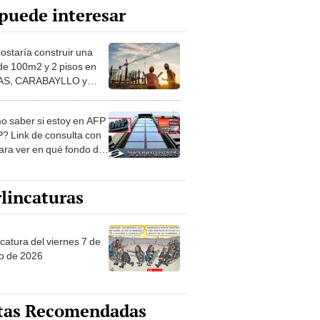
puede interesar
costaría construir una
de 100m2 y 2 pisos en
S, CARABAYLLO y
distritos de LIMA
TE
 saber si estoy en AFP
? Link de consulta con
ara ver en qué fondo de
ones estás
lincaturas
catura del viernes 7 de
o de 2026
tas Recomendadas