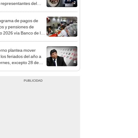
tivo
ograma de pagos de
os y pensiones de
3
o 2026 vía Banco de la
n: conoce las fechas de
ito
rno plantea mover
 los feriados del año a
4
iernes, excepto 28 de
, Navidad y Año Nuevo