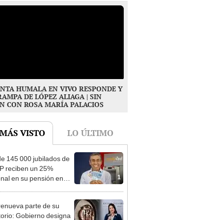
NTA HUMALA EN VIVO RESPONDE Y
RAMPA DE LÓPEZ ALIAGA | SIN
N CON ROSA MARÍA PALACIOS
 MÁS VISTO
LO ÚLTIMO
e 145 000 jubilados de
P reciben un 25%
1
onal en su pensión en
o
enueva parte de su
torio: Gobierno designa
2
s representantes del