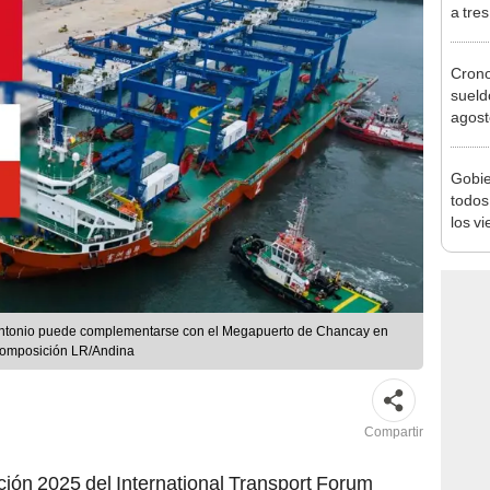
Ejecu
Cron
sueld
agost
Nació
depós
Gobie
todos
los v
julio
n Antonio puede complementarse con el Megapuerto de Chancay en
 composición LR/Andina
Compartir
ición 2025 del International Transport Forum
 Alemania, el ministro de
Transportes y