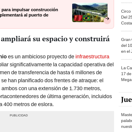
l para impulsar construcción
Circo
plementará al puerto de
Del 2
Costa
ampliará su espacio y construirá
Gran 
del 10
en el
nio
es un ambicioso proyecto de
infraestructura
iar significativamente la capacidad operativa del
La Ca
umen de transferencia de hasta 6 millones de
17 de 
Mega 
se han planificado dos frentes de atraque: el
a, ambos con una extensión de 1.730 metros,
rtacontenedores de última generación, incluidos
Ju
a 400 metros de eslora.
Maste
palab
nuest