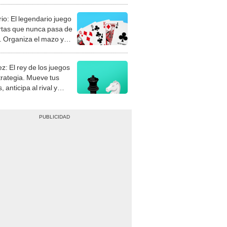
rio: El legendario juego
rtas que nunca pasa de
 Organiza el mazo y
stra tu habilidad.
z: El rey de los juegos
trategia. Mueve tus
, anticipa al rival y
gue el jaque mate.