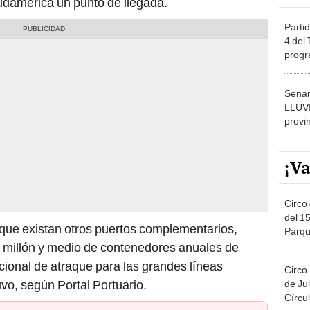
Partid
4 del
progr
dónde
Senam
LLUV
provi
¡Va
Circo 
del 15
que existan otros puertos complementarios,
Parqu
Migue
u millón y medio de contenedores anuales de
cional de atraque para las grandes líneas
Circo
vo, según Portal Portuario.
de Jul
Círcul