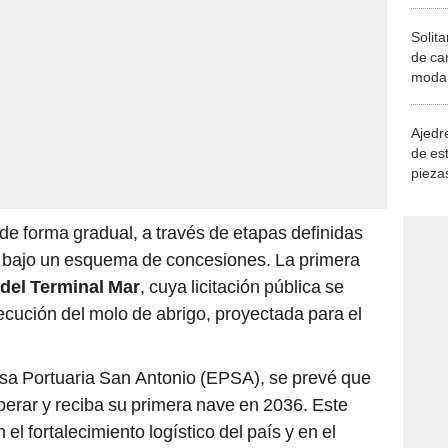
Solita
de ca
moda.
demue
Ajedre
de es
piezas
consi
de forma gradual, a través de etapas definidas
y bajo un esquema de concesiones. La primera
del Terminal Mar
, cuya licitación pública se
ecución del molo de abrigo, proyectada para el
sa Portuaria San Antonio (EPSA), se prevé que
erar y reciba su primera nave en 2036. Este
el fortalecimiento logístico del país y en el
o
como un puerto estratégico en el comercio