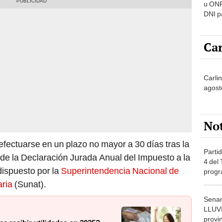
u ONP
DNI p
pensi
Car
Carlin
agost
No
efectuarse en un plazo no mayor a 30 días tras la
Partid
 de la Declaración Jurada Anual del Impuesto a la
4 del
ispuesto por la
Superintendencia Nacional de
progr
dónde
aria
(Sunat).
Senam
LLUV
provi