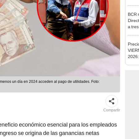
Nació
depós
BCR r
Direc
a tre
Ejecu
Preci
VIERN
2026:
cambi
cambi
digita
 menos un día en 2024 acceden al pago de utilidades. Foto:
Compartir
eneficio económico esencial para los empleados
ingreso se origina de las ganancias netas