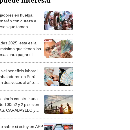
puede interesar
jadores en huelga:
onarán con dureza a
sas que tomen
salias, según Sunafil
ades 2025: esta es la
 máxima que tienen las
sas para pagar el
icio a sus trabajadores,
nafil
s el beneficio laboral
rabajadores en Perú
en dos veces al año:
sas que incumplan
n recibir multas, vía
costaría construir una
l
de 100m2 y 2 pisos en
S, CARABAYLLO y
distritos de LIMA
TE
 saber si estoy en AFP