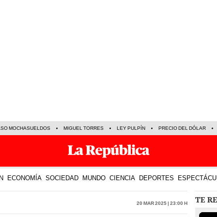
ASO MOCHASUELDOS
MIGUEL TORRES
LEY PULPÍN
PRECIO DEL DÓLAR
N
ECONOMÍA
SOCIEDAD
MUNDO
CIENCIA
DEPORTES
ESPECTÁCU
TE R
20 Mar 2025 | 23:00 h