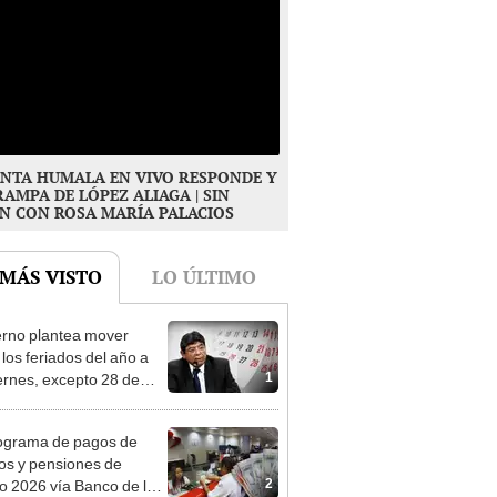
NTA HUMALA EN VIVO RESPONDE Y
RAMPA DE LÓPEZ ALIAGA | SIN
N CON ROSA MARÍA PALACIOS
 MÁS VISTO
LO ÚLTIMO
rno plantea mover
 los feriados del año a
1
iernes, excepto 28 de
, Navidad y Año Nuevo
ograma de pagos de
os y pensiones de
2
o 2026 vía Banco de la