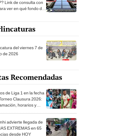
? Link de consulta con
ara ver en qué fondo de
ones estás
lincaturas
catura del viernes 7 de
o de 2026
tas Recomendadas
os de Liga 1 en la fecha
 Torneo Clausura 2026:
amación, horarios y
 ver
hi advierte llegada de
IAS EXTREMAS en 65
ncias desde HOY