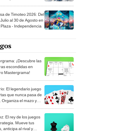
sa de Timoteo 2026: Del
Julio al 30 de Agosto en
Plaza - Independencia
egos
rgrama: ¡Descubre las
ras escondidas en
ro Mastergrama!
rio: El legendario juego
rtas que nunca pasa de
 Organiza el mazo y
stra tu habilidad.
z: El rey de los juegos
trategia. Mueve tus
, anticipa al rival y