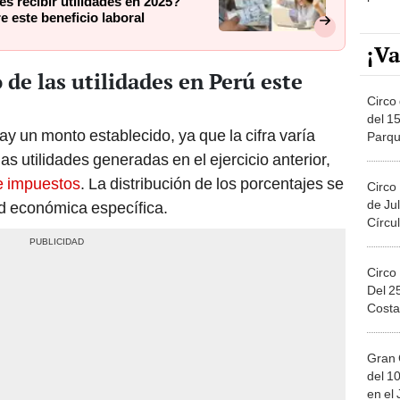
s recibir utilidades en 2025?
e este beneficio laboral
¡Va
de las utilidades en Perú este
Circo 
del 15
y un monto establecido, ya que la cifra varía
Parqu
Migue
las utilidades generadas en el ejercicio anterior,
e impuestos
. La distribución de los porcentajes se
Circo
de Jul
ad económica específica.
Círcul
Circo
Del 2
Costa
Gran 
del 10
en el