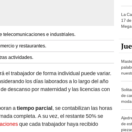
La Ca
17 de 
Mega 
 telecomunicaciones e industriales.
Ju
ercio y restaurantes.
ras actividades.
Maste
palab
rá el trabajador de forma individual puede variar.
nuest
siderando los días laborados a lo largo del año
s de descanso por maternidad y las licencias con
Solita
de ca
moda.
demue
boran a
tiempo parcial
, se contabilizan las horas
rnada completa. A su vez, el restante 50% se
Ajedre
aciones
que cada trabajador haya recibido
de es
piezas