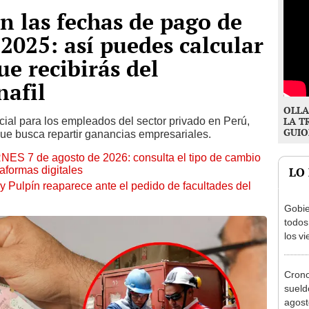
n las fechas de pago de
 2025: así puedes calcular
ue recibirás del
nafil
OLLA
cial para los empleados del sector privado en Perú,
LA T
GUIO
que busca repartir ganancias empresariales.
RNES 7 de agosto de 2026: consulta el tipo de cambio
aformas digitales
LO
y Pulpín reaparece ante el pedido de facultades del
Gobie
todos
los v
julio
Cron
sueld
agost