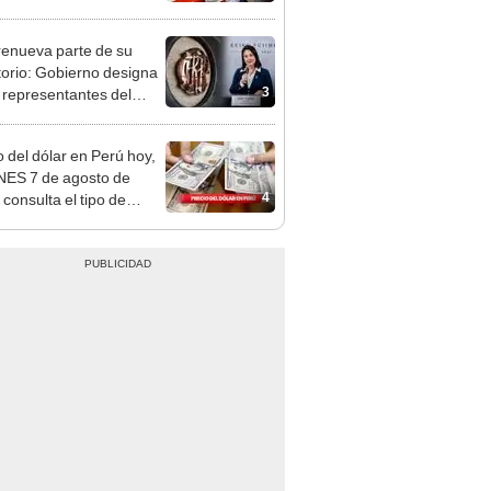
n: conoce las fechas de
ito
enueva parte de su
torio: Gobierno designa
3
s representantes del
tivo
o del dólar en Perú hoy,
ES 7 de agosto de
4
 consulta el tipo de
o en bancos, casas de
o y plataformas
les