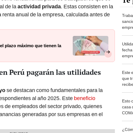
Te 
al de la
actividad privada
. Estas consisten en la
a renta anual de la empresa, calculada antes de
Traba
sanci
empre
repre
Utilid
 el plazo máximo que tienen la
fecha
empre
benef
vía Su
n Perú pagarán las utilidades
Este e
que t
recib
yo
se destacan como fundamentales para la
empre
puede
rrespondientes al año 2025. Este
beneficio
Esto 
Sunafi
es de empleados del sector privado, quienes
casa 
COMA
ganancias generadas por sus empresas en el
otros 
NOR
¿Cómo