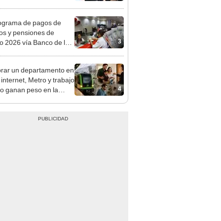
mentará en dos etapas
ograma de pagos de
os y pensiones de
3
o 2026 vía Banco de la
n: conoce las fechas de
ito
ar un departamento en
 internet, Metro y trabajo
4
do ganan peso en la
ión