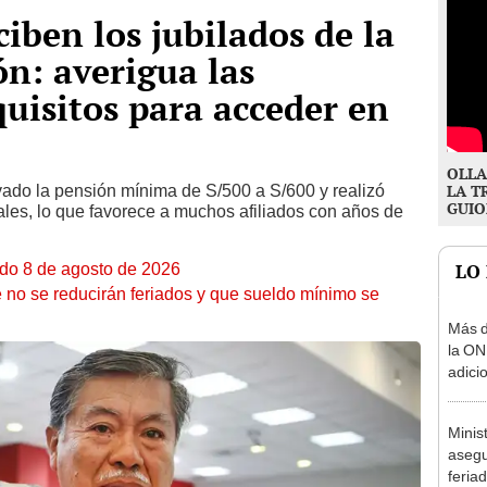
ciben los jubilados de la
n: averigua las
quisitos para acceder en
OLLA
ado la pensión mínima de S/500 a S/600 y realizó
LA T
GUIO
ales, lo que favorece a muchos afiliados con años de
ado 8 de agosto de 2026
LO
 no se reducirán feriados y que sueldo mínimo se
Más d
la ON
adici
agost
Minis
asegu
feria