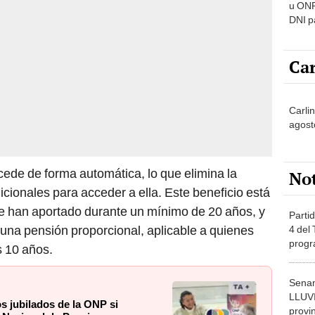
u ONP
DNI p
pensi
Car
Carli
agost
ede de forma automática, lo que elimina la
No
icionales para acceder a ella. Este beneficio está
e han aportado durante un mínimo de 20 años, y
Partid
una pensión proporcional, aplicable a quienes
4 del
progr
s 10 años.
dónde
Senam
LLUV
os jubilados de la ONP si
provi