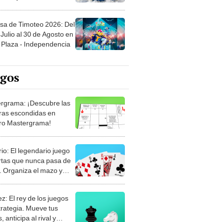
sa de Timoteo 2026: Del
Julio al 30 de Agosto en
Plaza - Independencia
egos
rgrama: ¡Descubre las
ras escondidas en
ro Mastergrama!
rio: El legendario juego
rtas que nunca pasa de
 Organiza el mazo y
stra tu habilidad.
z: El rey de los juegos
trategia. Mueve tus
, anticipa al rival y