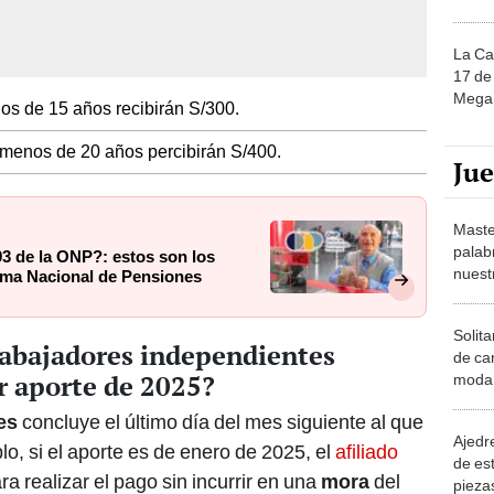
La Ca
17 de 
Mega 
os de 15 años recibirán S/300.
 menos de 20 años percibirán S/400.
Ju
Maste
palab
3 de la ONP?: estos son los
nuest
tema Nacional de Pensiones
Solita
rabajadores independientes
de ca
r aporte de 2025?
moda.
demue
tes
concluye el último día del mes siguiente al que
Ajedre
o, si el aporte es de enero de 2025, el
afiliado
de es
ra realizar el pago sin incurrir en una
mora
del
piezas