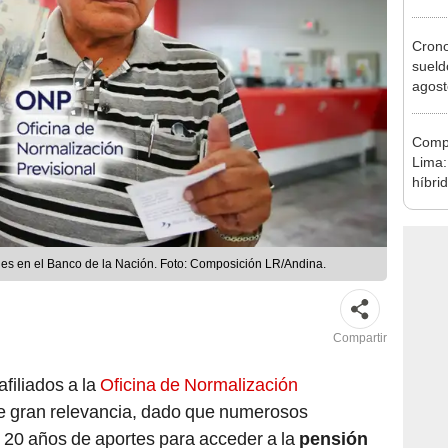
se au
Cron
sueld
agost
Nació
depós
Compr
Lima:
híbri
decis
nes en el Banco de la Nación. Foto: Composición LR/Andina.
Compartir
afiliados a la
Oficina de Normalización
e gran relevancia, dado que numerosos
 20 años de aportes para acceder a la
pensión