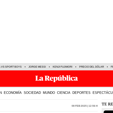
A VS SPORT BOYS
JORGE MESSI
KENJI FUJIMORI
PRECIO DEL DÓLAR
F
N
ECONOMÍA
SOCIEDAD
MUNDO
CIENCIA
DEPORTES
ESPECTÁCU
TE R
08 Feb 2025 | 12:56 h