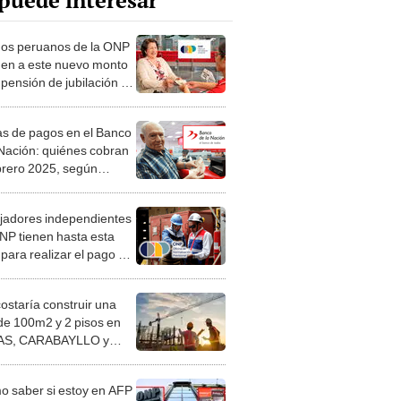
puede interesar
ados peruanos de la ONP
en a este nuevo monto
pensión de jubilación si
aportaron durante 10
en 2025
s de pagos en el Banco
 Nación: quiénes cobran
brero 2025, según
grama oficial en Perú
jadores independientes
ONP tienen hasta esta
para realizar el pago del
r aporte de 2025 sin
ir mora
costaría construir una
de 100m2 y 2 pisos en
S, CARABAYLLO y
distritos de LIMA
TE
 saber si estoy en AFP