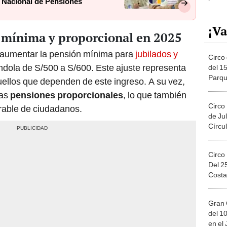
 Nacional de Pensiones
¡Va
mínima y proporcional en 2025
 aumentar la pensión mínima para
jubilados y
Circo 
ndola de S/500 a S/600. Este ajuste representa
del 15
Parqu
quellos que dependen de este ingreso. A su vez,
Migue
las
pensiones proporcionales
, lo que también
Circo
rable de ciudadanos.
de Jul
Círcul
Circo
Del 2
Costa
Gran 
del 10
en el