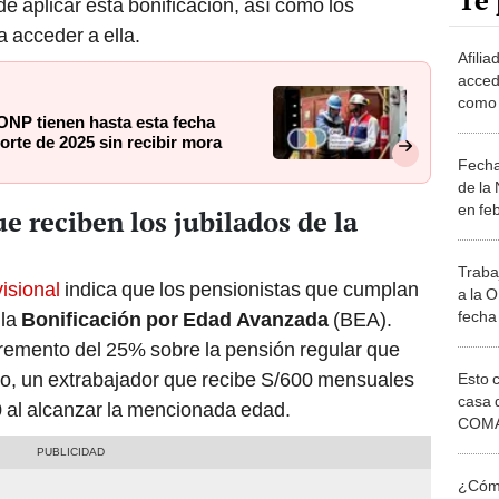
Te 
e aplicar esta bonificación, así como los
 acceder a ella.
Afili
acced
como 
ONP tienen hasta esta fecha
solo 
porte de 2025 sin recibir mora
años 
Fecha
de la
en fe
ue reciben los jubilados de la
crono
Traba
isional
indica que los pensionistas que cumplan
a la 
fecha 
 la
Bonificación por Edad Avanzada
(BEA).
prime
cremento del 25% sobre la pensión regular que
recib
lo, un extrabajador que recibe S/600 mensuales
Esto 
casa 
0 al alcanzar la mencionada edad.
COMA
otros 
NOR
¿Cómo