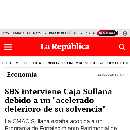
HOY
TINKA RESULTADOS
PRECIO DEL DÓLAR
7 DE AGOSTO
OLLANTA H
LO ÚLTIMO
POLÍTICA
OPINIÓN
ECONOMÍA
SOCIEDAD
MUNDO
CIE
Economía
12 Jul 2024 | 9:47 h
SBS interviene Caja Sullana
debido a un "acelerado
deterioro de su solvencia"
La CMAC Sullana estaba acogida a un
Programa de Fortalecimiento Patrimonial de