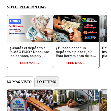
NOTAS RELACIONADAS
¿Usarás el depósito a
¿Buscas hacer un
Retir
PLAZO FIJO? Descubre
depósito a plazo fijo?
inver
los bancos, cajas y
Esta herramienta de la
plaz
financieras que pagan
SBS te brinda la TREA
en u
LEER MÁS
LEER MÁS
más por tu dinero en
de todas las entidades
junio
financieras
LO MÁS VISTO
LO ÚLTIMO