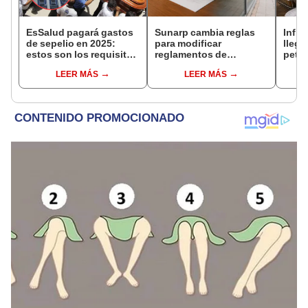
EsSalud pagará gastos
Sunarp cambia reglas
Infla
de sepelio en 2025:
para modificar
llega
estos son los requisitos
reglamentos de
petró
y quiénes pueden
edificios: propietarios
trans
LEER MÁS
LEER MÁS
recibir este apoyo
podrán ahorrar en
vida
económico en el Perú
trámites notariales