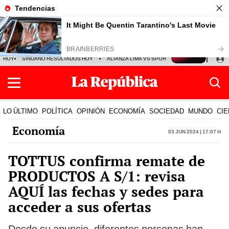
HOY
SINUANO RESULTADOS HOY
ALIANZA LIMA VS SPORT BOYS
JORGE MES
LO ÚLTIMO
POLÍTICA
OPINIÓN
ECONOMÍA
SOCIEDAD
MUNDO
CIE
Economía
03 Jun 2024 | 17:07 h
TOTTUS confirma remate de
PRODUCTOS A S/1: revisa
AQUÍ las fechas y sedes para
acceder a sus ofertas