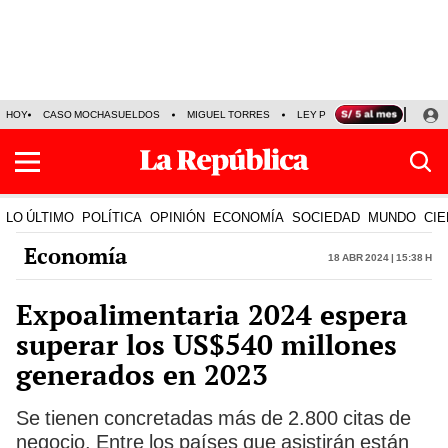
HOY
CASO MOCHASUELDOS
MIGUEL TORRES
LEY PULPÍN
PRECIO DEL
LO ÚLTIMO
POLÍTICA
OPINIÓN
ECONOMÍA
SOCIEDAD
MUNDO
CIE
Economía
18 Abr 2024 | 15:38 h
Expoalimentaria 2024 espera
superar los US$540 millones
generados en 2023
Se tienen concretadas más de 2.800 citas de
negocio. Entre los países que asistirán están