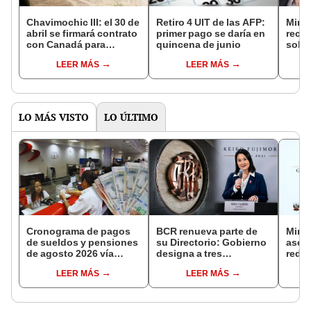
Chavimochic III: el 30 de
Retiro 4 UIT de las AFP:
Mini
abril se firmará contrato
primer pago se daría en
rech
con Canadá para
quincena de junio
sobre
reanudar obras después
de la
LEER MÁS
LEER MÁS
de 7 años
LO MÁS VISTO
LO ÚLTIMO
Cronograma de pagos
BCR renueva parte de
Mini
de sueldos y pensiones
su Directorio: Gobierno
aseg
de agosto 2026 vía
designa a tres
reduc
Banco de la Nación:
representantes del
suel
LEER MÁS
LEER MÁS
conoce las fechas de
Ejecutivo
aume
depósito
etap