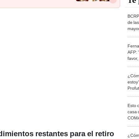
Te 
BCRP 
de la
mayor
Ferna
AFP: 
favor,
qué h
¿Cómo
estoy
Profu
Esto 
casa 
COMA
otros 
NOR
imientos restantes para el retiro
¿Cómo