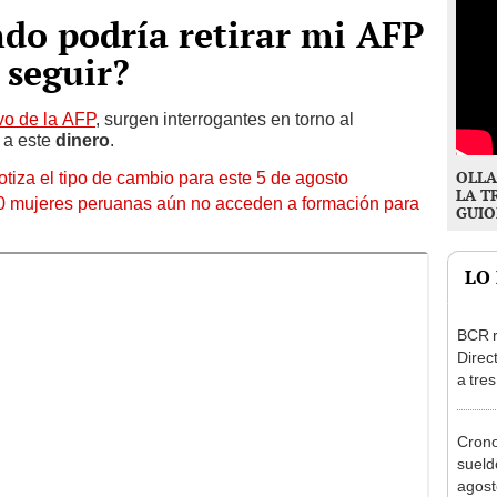
ndo podría retirar mi AFP
 seguir?
tivo de la AFP
, surgen interrogantes en torno al
 a este
dinero
.
OLLA
otiza el tipo de cambio para este 5 de agosto
LA T
10 mujeres peruanas aún no acceden a formación para
GUIO
LO
BCR r
Direc
a tre
Ejecu
Cron
sueld
agost