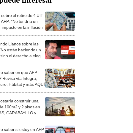
puede interesar
sobre el retiro de 4 UIT
s AFP: "No tendría un
 impacto en la inflación"
ndo Llanos sobre las
"No están haciendo un
 sino el derecho a elegir
acer con su dinero"
 saber en qué AFP
? Revisa vía Integra,
turo, Hábitat y más AQUÍ
costaría construir una
de 100m2 y 2 pisos en
S, CARABAYLLO y
distritos de LIMA
TE
 saber si estoy en AFP