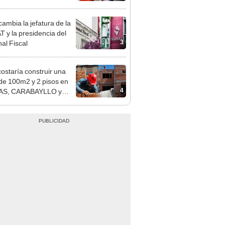
n: conoce las fechas de
ito
ambia la jefatura de la
 y la presidencia del
3
nal Fiscal
costaría construir una
de 100m2 y 2 pisos en
4
S, CARABAYLLO y
 distritos de LIMA
TE