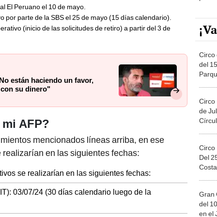
cial El Peruano el 10 de mayo.
o por parte de la SBS el 25 de mayo (15 días calendario).
¡Va
ativo (inicio de las solicitudes de retiro) a partir del 3 de
Circo 
del 15
Parqu
No están haciendo un favor,
Migue
 con su dinero"
Circo
de Jul
Círcul
r mi AFP?
mientos mencionados líneas arriba, en ese
Circo
e realizarían en las siguientes fechas:
Del 2
Costa
tivos se realizarían en las siguientes fechas:
 UIT): 03/07/24 (30 días calendario luego de la
Gran 
del 10
en el