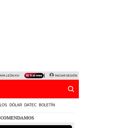
APA LEÓN XIV
NALDY SALDAÑA
INICIAR SESIÓN
LA BELLA LUZ
MAGALY MEDINA
HORÓS
LOS
DÓLAR
DATEC
BOLETÍN
ECOMENDAMOS