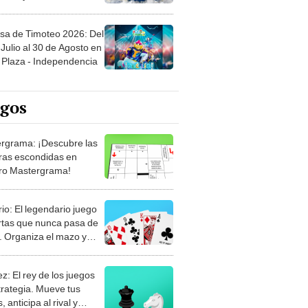
sa de Timoteo 2026: Del
Julio al 30 de Agosto en
Plaza - Independencia
egos
rgrama: ¡Descubre las
ras escondidas en
ro Mastergrama!
rio: El legendario juego
rtas que nunca pasa de
 Organiza el mazo y
stra tu habilidad.
z: El rey de los juegos
trategia. Mueve tus
, anticipa al rival y