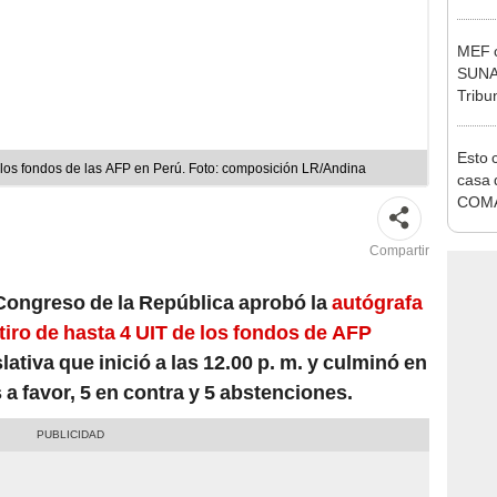
Nació
depós
MEF c
SUNAT
Tribu
Esto 
e los fondos de las AFP en Perú. Foto: composición LR/Andina
casa 
COMA
otros
NOR
Compartir
l Congreso de la República aprobó la
autógrafa
tiro de hasta 4 UIT de los fondos de AFP
lativa que inició a las 12.00 p. m. y culminó en
a favor, 5 en contra y 5 abstenciones.