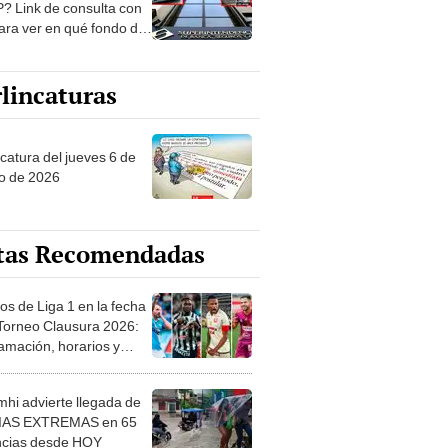
? Link de consulta con
ara ver en qué fondo de
ones estás
lincaturas
ncatura del jueves 6 de
o de 2026
tas Recomendadas
os de Liga 1 en la fecha
 Torneo Clausura 2026:
amación, horarios y
 ver
hi advierte llegada de
IAS EXTREMAS en 65
ncias desde HOY