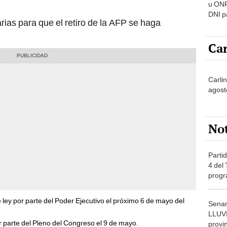
u ONP
DNI p
rias para que el retiro de la AFP se haga
pensi
Car
Carli
agost
No
Partid
4 del
progr
dónde
 ley por parte del Poder Ejecutivo el próximo 6 de mayo del
Senam
LLUV
or parte del Pleno del Congreso el 9 de mayo.
provi