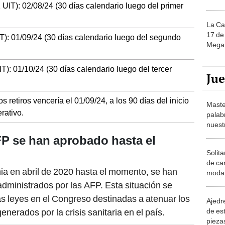
 1 UIT): 02/08/24 (30 días calendario luego del primer
La Ca
17 de 
 UIT): 01/09/24 (30 días calendario luego del segundo
Mega 
 UIT): 01/10/24 (30 días calendario luego del tercer
Ju
os retiros vencería el 01/09/24, a los 90 días del inicio
Maste
rativo.
palab
nuest
FP se han aprobado hasta el
Solita
de ca
a en abril de 2020 hasta el momento, se han
moda.
demue
 administrados por las AFP. Esta situación se
as leyes en el Congreso destinadas a atenuar los
Ajedre
de es
erados por la crisis sanitaria en el país.
piezas