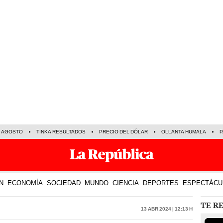
E AGOSTO
TINKA RESULTADOS
PRECIO DEL DÓLAR
OLLANTA HUMALA
P
N
ECONOMÍA
SOCIEDAD
MUNDO
CIENCIA
DEPORTES
ESPECTÁCU
TE R
13 Abr 2024 | 12:13 h