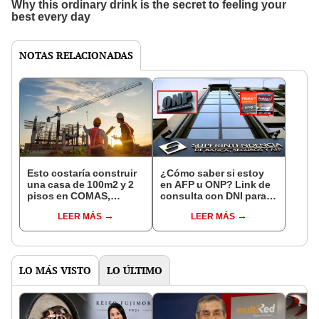
NOTAS RELACIONADAS
Esto costaría construir
¿Cómo saber si estoy
una casa de 100m2 y 2
en AFP u ONP? Link de
pisos en COMAS,
consulta con DNI para
CARABAYLLO y otros
ver en qué fondo de
LEER MÁS
LEER MÁS
distritos de LIMA
pensiones estás
NORTE
LO MÁS VISTO
LO ÚLTIMO