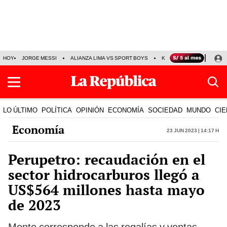
HOY
JORGE MESSI
ALIANZA LIMA VS SPORT BOYS
KENJI FUJIMORI
PRE
LO ÚLTIMO
POLÍTICA
OPINIÓN
ECONOMÍA
SOCIEDAD
MUNDO
CIE
Economía
23 Jun 2023 | 14:17 h
Perupetro: recaudación en el
sector hidrocarburos llegó a
US$564 millones hasta mayo
de 2023