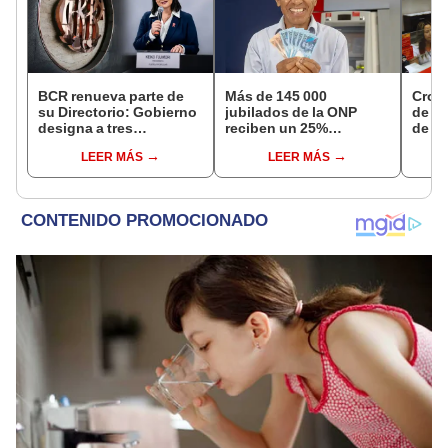
BCR renueva parte de
Más de 145 000
Cron
su Directorio: Gobierno
jubilados de la ONP
de s
designa a tres
reciben un 25%
de ag
representantes del
adicional en su pensión
Banco
LEER MÁS
LEER MÁS
Ejecutivo
en agosto
conoc
depó