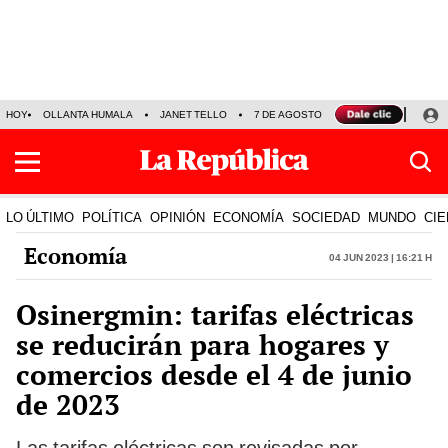
HOY
OLLANTA HUMALA
JANET TELLO
7 DE AGOSTO
TINKA RESULTADOS
LO ÚLTIMO
POLÍTICA
OPINIÓN
ECONOMÍA
SOCIEDAD
MUNDO
CIE
Economía
04 Jun 2023 | 16:21 h
Osinergmin: tarifas eléctricas
se reducirán para hogares y
comercios desde el 4 de junio
de 2023