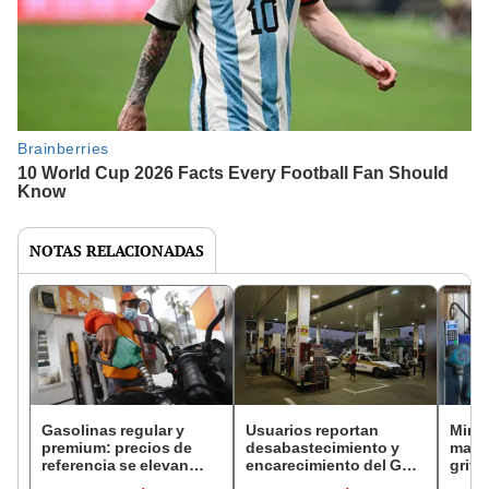
NOTAS RELACIONADAS
Gasolinas regular y
Usuarios reportan
Mine
premium: precios de
desabastecimiento y
mayor
referencia se elevan
encarecimiento del GLP
grifo
para esta semana
en diversos grifos de
como