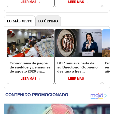
LEER MÁS
LEER MÁS
Lima
domé
LO MÁS VISTO
LO ÚLTIMO
Cronograma de pagos
BCR renueva parte de
Prod
de sueldos y pensiones
su Directorio: Gobierno
en Pe
de agosto 2026 vía
designa a tres
año 
Banco de la Nación:
representantes del
recup
LEER MÁS
LEER MÁS
conoce las fechas de
Ejecutivo
depósito