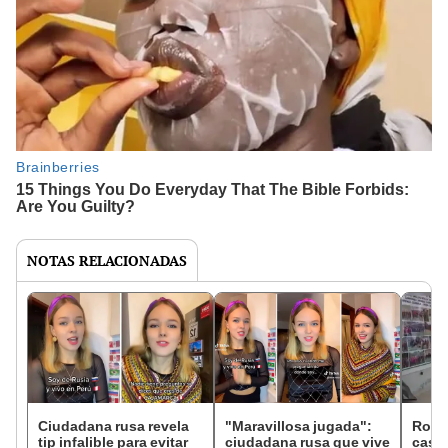
NOTAS RELACIONADAS
Ciudadana rusa revela
"Maravillosa jugada":
Rond
tip infalible para evitar
ciudadana rusa que vive
casti