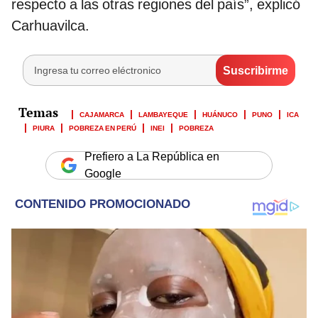
respecto a las otras regiones del país”, explicó
Carhuavilca.
CAJAMARCA
LAMBAYEQUE
HUÁNUCO
PUNO
ICA
PIURA
POBREZA EN PERÚ
INEI
POBREZA
Prefiero a La República en
Google