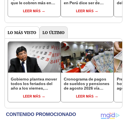
que le cobren más en
en Perú dice ser de
deli
Perú: "Soy
Cajamarca para no
gene
LEER MÁS
LEER MÁS
cajamarquina"
pagar de más
Caja
LO MÁS VISTO
LO ÚLTIMO
Gobierno plantea mover
Cronograma de pagos
Preci
todos los feriados del
de sueldos y pensiones
hoy,
año a los viernes,
de agosto 2026 vía
agost
excepto 28 de julio,
Banco de la Nación:
consu
LEER MÁS
LEER MÁS
Navidad y Año Nuevo
conoce las fechas de
camb
depósito
casa
plata