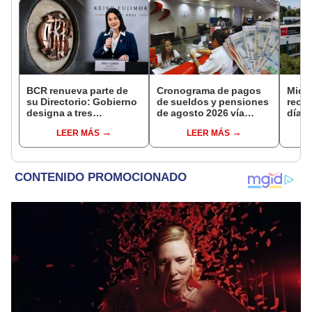
BCR renueva parte de
Cronograma de pagos
Midag
su Directorio: Gobierno
de sueldos y pensiones
reorg
designa a tres
de agosto 2026 vía
días:
representantes del
Banco de la Nación:
medi
LEER MÁS
LEER MÁS
Ejecutivo
conoce las fechas de
podrí
depósito