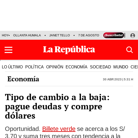
HOY
OLLANTA HUMALA
JANET TELLO
7 DE AGOSTO
TINKA RESULTADOS
LO ÚLTIMO
POLÍTICA
OPINIÓN
ECONOMÍA
SOCIEDAD
MUNDO
CIE
Economía
30 Abr 2023 | 5:31 h
Tipo de cambio a la baja:
pague deudas y compre
dólares
Oportunidad.
Billete verde
se acerca a los S/
3,70 y suma tres meses con tendencia a la