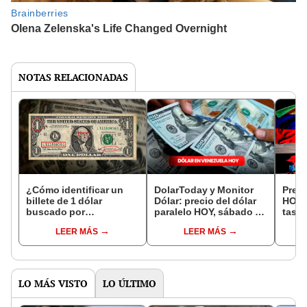
NOTAS RELACIONADAS
¿Cómo identificar un
DolarToday y Monitor
Preci
billete de 1 dólar
Dólar: precio del dólar
HOY, 
buscado por
paralelo HOY, sábado 29
tasa 
coleccionistas con
de abril, en Venezuela
Banc
LEER MÁS
LEER MÁS
valor de 80.000 dólares?
Vene
LO MÁS VISTO
LO ÚLTIMO