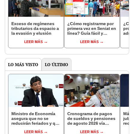
Exceso de regímenes
¿Cómo registrarme por
¿Cuál
tributarios da espacio a
primera vez en Seniat en
prom
la evasión y elusión
línea? Guía fácil y
admin
rápida
empre
LEER MÁS
LEER MÁS
LO MÁS VISTO
LO ÚLTIMO
Ministro de Economía
Cronograma de pagos
Más 
asegura que no se
de sueldos y pensiones
jubil
reducirán feriados y que
de agosto 2026 vía
reci
sueldo mínimo se
Banco de la Nación:
adici
LEER MÁS
LEER MÁS
aumentará en dos
conoce las fechas de
en a