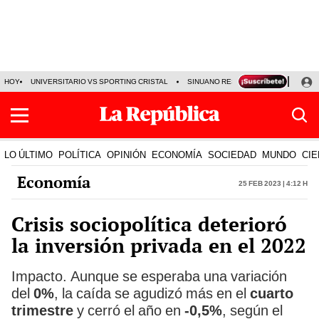
HOY
UNIVERSITARIO VS SPORTING CRISTAL
SINUANO RESULTADOS HOY
CA
LO ÚLTIMO
POLÍTICA
OPINIÓN
ECONOMÍA
SOCIEDAD
MUNDO
CIE
Economía
25 Feb 2023 | 4:12 h
Crisis sociopolítica deterioró
la inversión privada en el 2022
Impacto. Aunque se esperaba una variación
del
0%
, la caída se agudizó más en el
cuarto
trimestre
y cerró el año en
-0,5%
, según el