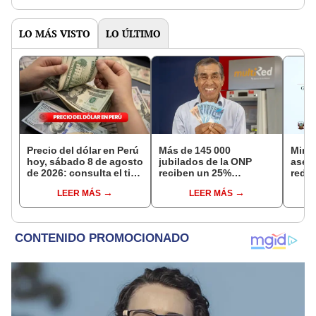
LO MÁS VISTO
LO ÚLTIMO
Precio del dólar en Perú
Más de 145 000
Mini
hoy, sábado 8 de agosto
jubilados de la ONP
aseg
de 2026: consulta el tipo
reciben un 25%
reduc
de cambio en bancos,
adicional en su pensión
suel
LEER MÁS
LEER MÁS
casas de cambio y
en agosto
aume
plataformas digitales
etap