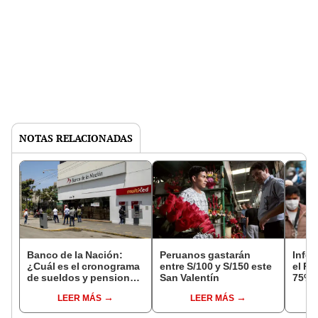
NOTAS RELACIONADAS
Banco de la Nación:
Peruanos gastarán
Infor
¿Cuál es el cronograma
entre S/100 y S/150 este
el Pe
de sueldos y pensiones
San Valentín
75%
para febrero de 2023?
LEER MÁS
LEER MÁS