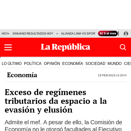
HOY
SINUANO RESULTADOS HOY
ALIANZA LIMA VS SPORT BOYS
JORGE MES
LO ÚLTIMO
POLÍTICA
OPINIÓN
ECONOMÍA
SOCIEDAD
MUNDO
CIE
Economía
16 Feb 2023 | 6:20 h
Exceso de regímenes
tributarios da espacio a la
evasión y elusión
Admite el mef. A pesar de ello, la Comisión de
Economía no le otorgó facultades al Ejecutivo