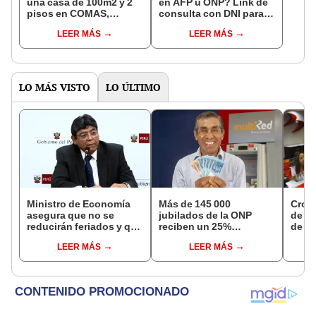
una casa de 100m2 y 2
en AFP u ONP? Link de
pisos en COMAS,
consulta con DNI para
CARABAYLLO y otros
ver en qué fondo de
LEER MÁS
LEER MÁS
distritos de LIMA
pensiones estás
NORTE
LO MÁS VISTO
LO ÚLTIMO
Ministro de Economía
Más de 145 000
Cron
asegura que no se
jubilados de la ONP
de s
reducirán feriados y que
reciben un 25%
de ag
sueldo mínimo se
adicional en su pensión
Banco
LEER MÁS
LEER MÁS
aumentará en dos
en agosto
conoc
etapas
depó