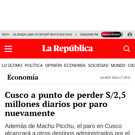
HOY
ALIANZA LIMA VS SPORT BOYS EN VIVO
SINUANO RESULTADOS HOY
JO
LO ÚLTIMO
POLÍTICA
OPINIÓN
ECONOMÍA
SOCIEDAD
MUNDO
CIE
Economía
24 Nov 2022 | 7:35 h
Cusco a punto de perder S/2,5
millones diarios por paro
nuevamente
Además de Machu Picchu, el paro en Cusco
alcanzará a otros destinos administrados por el