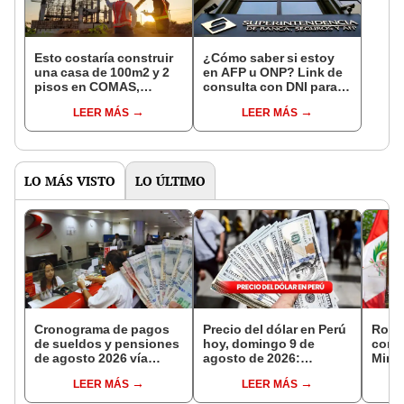
Esto costaría construir
¿Cómo saber si estoy
una casa de 100m2 y 2
en AFP u ONP? Link de
pisos en COMAS,
consulta con DNI para
CARABAYLLO y otros
ver en qué fondo de
LEER MÁS
LEER MÁS
distritos de LIMA
pensiones estás
NORTE
LO MÁS VISTO
LO ÚLTIMO
Cronograma de pagos
Precio del dólar en Perú
Roger
de sueldos y pensiones
hoy, domingo 9 de
como 
de agosto 2026 vía
agosto de 2026:
Minc
Banco de la Nación:
consulta el tipo de
LEER MÁS
LEER MÁS
conoce las fechas de
cambio en bancos,
depósito
casas de cambio y