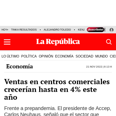
HOY
TINKA RESULTADOS
ALEJANDRO TOLEDO
KENJI FUJIMORI
PRECIO
LO ÚLTIMO
POLÍTICA
OPINIÓN
ECONOMÍA
SOCIEDAD
MUNDO
CIE
Economía
21 Nov 2022 | 8:13 h
Ventas en centros comerciales
crecerían hasta en 4% este
año
Frente a prepandemia. El presidente de Accep,
Carlos Neuhaus, señaló que el sector que