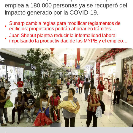
emplea a 180.000 personas ya se recuperó del
impacto generado por la COVID-19.
Sunarp cambia reglas para modificar reglamentos de
edificios: propietarios podrán ahorrar en trámites
notariales
Juan Sheput plantea reducir la informalidad laboral
impulsando la productividad de las MYPE y el empleo
juvenil
.