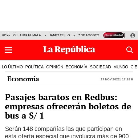
HOY
OLLANTA HUMALA
JANET TELLO
7 DE AGOSTO
TINKA RESULTADOS
LO ÚLTIMO
POLÍTICA
OPINIÓN
ECONOMÍA
SOCIEDAD
MUNDO
CIE
Economía
17 Nov 2022 | 17:28 h
Pasajes baratos en Redbus:
empresas ofrecerán boletos de
bus a S/ 1
Serán 148 compañías las que participan en
esta oferta especial que involucra más de 900