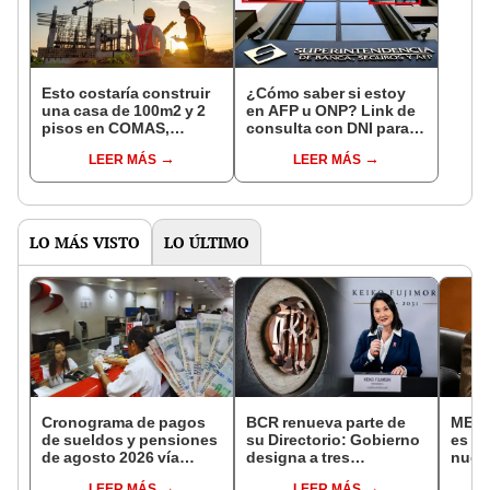
Esto costaría construir
¿Cómo saber si estoy
una casa de 100m2 y 2
en AFP u ONP? Link de
pisos en COMAS,
consulta con DNI para
CARABAYLLO y otros
ver en qué fondo de
LEER MÁS
LEER MÁS
distritos de LIMA
pensiones estás
NORTE
LO MÁS VISTO
LO ÚLTIMO
Cronograma de pagos
BCR renueva parte de
MEF: 
de sueldos y pensiones
su Directorio: Gobierno
es d
de agosto 2026 vía
designa a tres
nuevo
Banco de la Nación:
representantes del
de a
LEER MÁS
LEER MÁS