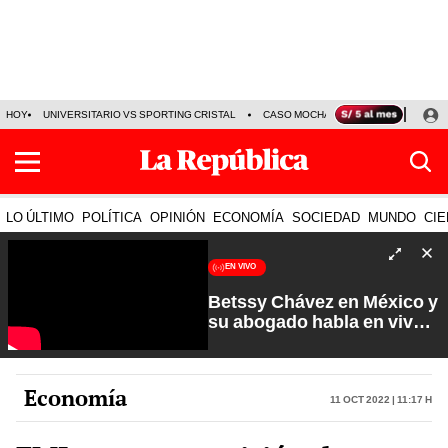
HOY
UNIVERSITARIO VS SPORTING CRISTAL
CASO MOCHASUELDOS
MIGUEL
LO ÚLTIMO
POLÍTICA
OPINIÓN
ECONOMÍA
SOCIEDAD
MUNDO
CIE
EN VIVO
Betssy Chávez en México y
su abogado habla en vivo |
Que No Se Te Olvide con
Carlos Cornejo
Economía
11 Oct 2022 | 11:17 h