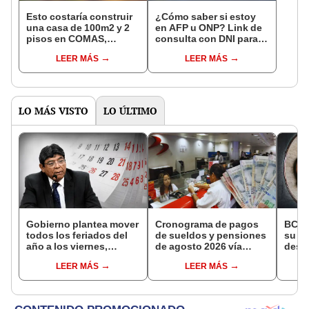
Esto costaría construir
¿Cómo saber si estoy
una casa de 100m2 y 2
en AFP u ONP? Link de
pisos en COMAS,
consulta con DNI para
CARABAYLLO y otros
ver en qué fondo de
LEER MÁS
LEER MÁS
distritos de LIMA
pensiones estás
NORTE
LO MÁS VISTO
LO ÚLTIMO
Gobierno plantea mover
Cronograma de pagos
BCR 
todos los feriados del
de sueldos y pensiones
su Di
año a los viernes,
de agosto 2026 vía
desig
excepto 28 de julio,
Banco de la Nación:
repre
LEER MÁS
LEER MÁS
Navidad y Año Nuevo
conoce las fechas de
Ejecu
depósito