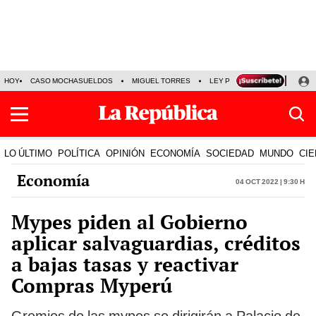
HOY
CASO MOCHASUELDOS
MIGUEL TORRES
LEY PULPÍN
PRECIO DEL
LO ÚLTIMO
POLÍTICA
OPINIÓN
ECONOMÍA
SOCIEDAD
MUNDO
CIE
Economía
04 Oct 2022 | 9:30 h
Mypes piden al Gobierno
aplicar salvaguardias, créditos
a bajas tasas y reactivar
Compras Myperú