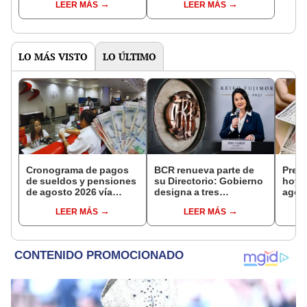
LEER MÁS
LEER MÁS
distritos de LIMA
pensiones estás
NORTE
LO MÁS VISTO
LO ÚLTIMO
Cronograma de pagos
BCR renueva parte de
Preci
de sueldos y pensiones
su Directorio: Gobierno
hoy,
de agosto 2026 vía
designa a tres
agost
Banco de la Nación:
representantes del
consu
LEER MÁS
LEER MÁS
conoce las fechas de
Ejecutivo
camb
depósito
casa
plata