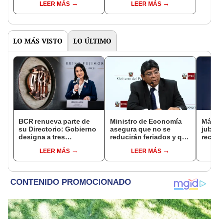
LEER MÁS
LEER MÁS
distritos de LIMA
pensiones estás
NORTE
LO MÁS VISTO
LO ÚLTIMO
BCR renueva parte de
Ministro de Economía
Más 
su Directorio: Gobierno
asegura que no se
jubil
designa a tres
reducirán feriados y que
reci
representantes del
sueldo mínimo se
adici
LEER MÁS
LEER MÁS
Ejecutivo
aumentará en dos
en a
etapas