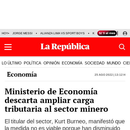
HOY
JORGE MESSI
ALIANZA LIMA VS SPORT BOYS
KENJI FUJIMORI
PRE
LO ÚLTIMO
POLÍTICA
OPINIÓN
ECONOMÍA
SOCIEDAD
MUNDO
CIE
Economía
25 Ago 2022 | 13:12 h
Ministerio de Economía
descarta ampliar carga
tributaria al sector minero
El titular del sector, Kurt Burneo, manifestó que
la medida no es viable porque han disminuido