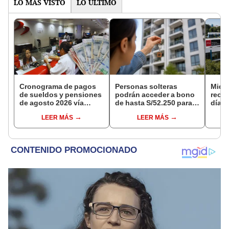
LO MÁS VISTO
LO ÚLTIMO
Cronograma de pagos
Personas solteras
Midag
de sueldos y pensiones
podrán acceder a bono
reorg
de agosto 2026 vía
de hasta S/52.250 para
días:
Banco de la Nación:
comprar vivienda tras
medi
LEER MÁS
LEER MÁS
conoce las fechas de
nuevo reglamento
podrí
depósito