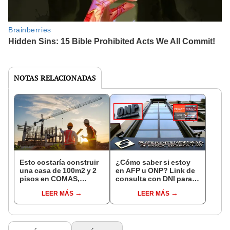
NOTAS RELACIONADAS
Esto costaría construir
¿Cómo saber si estoy
una casa de 100m2 y 2
en AFP u ONP? Link de
pisos en COMAS,
consulta con DNI para
CARABAYLLO y otros
ver en qué fondo de
LEER MÁS
LEER MÁS
distritos de LIMA
pensiones estás
NORTE