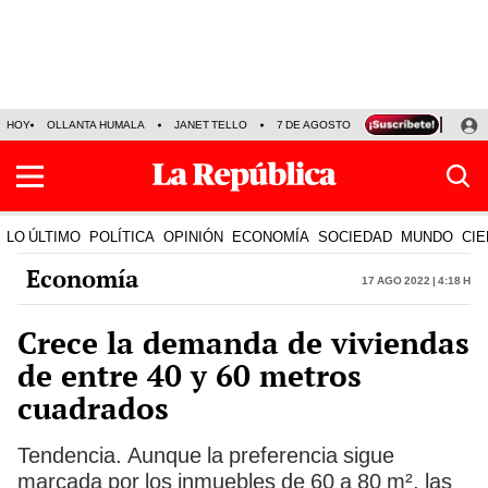
HOY
OLLANTA HUMALA
JANET TELLO
7 DE AGOSTO
TINKA RESULTADOS
LO ÚLTIMO
POLÍTICA
OPINIÓN
ECONOMÍA
SOCIEDAD
MUNDO
CIE
Economía
17 Ago 2022 | 4:18 h
Crece la demanda de viviendas
de entre 40 y 60 metros
cuadrados
Tendencia. Aunque la preferencia sigue
marcada por los inmuebles de 60 a 80 m², las