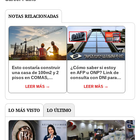
NOTAS RELACIONADAS
Esto costaría construir
¿Cómo saber si estoy
una casa de 100m2 y 2
en AFP u ONP? Link de
pisos en COMAS,
consulta con DNI para
CARABAYLLO y otros
ver en qué fondo de
LEER MÁS
LEER MÁS
distritos de LIMA
pensiones estás
NORTE
LO MÁS VISTO
LO ÚLTIMO