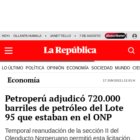
HOY
OLLANTA HUMALA
JANET TELLO
7 DE AGOSTO
TINKA RESULTADOS
LO ÚLTIMO
POLÍTICA
OPINIÓN
ECONOMÍA
SOCIEDAD
MUNDO
CIE
Economía
17 Jun 2022 | 12:01 h
Petroperú adjudicó 720.000
barriles de petróleo del Lote
95 que estaban en el ONP
Temporal reanudación de la sección II del
Oleoducto Norperuano permitió esta licitación.