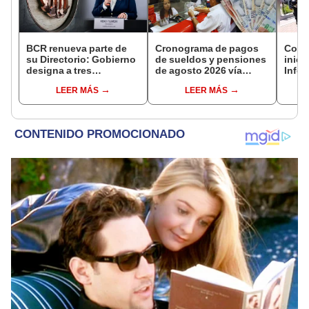
BCR renueva parte de
Cronograma de pagos
Congr
su Directorio: Gobierno
de sueldos y pensiones
inici
designa a tres
de agosto 2026 vía
Info
representantes del
Banco de la Nación:
afect
LEER MÁS
LEER MÁS
Ejecutivo
conoce las fechas de
pand
depósito