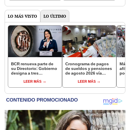
LO MÁS VISTO
LO ÚLTIMO
BCR renueva parte de
Cronograma de pagos
Más d
su Directorio: Gobierno
de sueldos y pensiones
afili
designa a tres
de agosto 2026 vía
podrá
representantes del
Banco de la Nación:
segú
LEER MÁS
LEER MÁS
Ejecutivo
conoce las fechas de
depósito