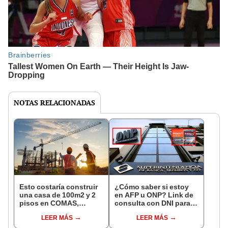
NOTAS RELACIONADAS
Esto costaría construir
¿Cómo saber si estoy
una casa de 100m2 y 2
en AFP u ONP? Link de
pisos en COMAS,
consulta con DNI para
CARABAYLLO y otros
ver en qué fondo de
LEER MÁS
LEER MÁS
distritos de LIMA
pensiones estás
NORTE