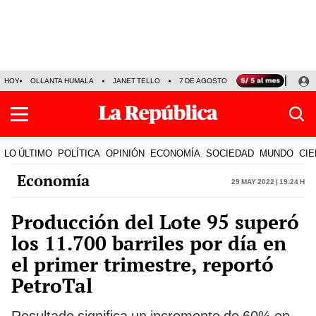
HOY
OLLANTA HUMALA
JANET TELLO
7 DE AGOSTO
TINKA RESULTADOS
LO ÚLTIMO
POLÍTICA
OPINIÓN
ECONOMÍA
SOCIEDAD
MUNDO
CIE
Economía
29 May 2022 | 19:24 h
Producción del Lote 95 superó
los 11.700 barriles por día en
el primer trimestre, reportó
PetroTal